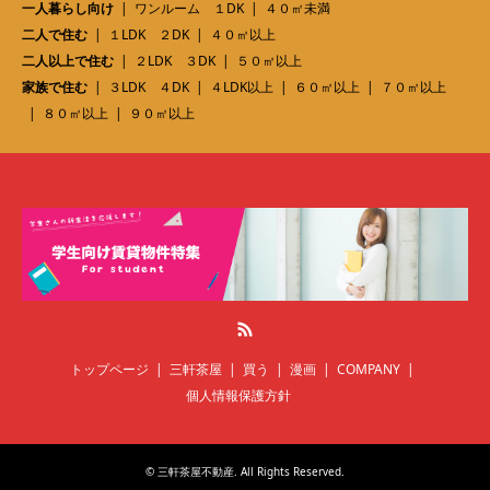
一人暮らし向け
ワンルーム １DK
４０㎡未満
二人で住む
１LDK ２DK
４０㎡以上
二人以上で住む
２LDK ３DK
５０㎡以上
家族で住む
３LDK ４DK
４LDK以上
６０㎡以上
７０㎡以上
８０㎡以上
９０㎡以上
RSS
トップページ
三軒茶屋
買う
漫画
COMPANY
個人情報保護方針
©
三軒茶屋不動産
. All Rights Reserved.