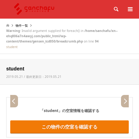
検索
物件一覧
Warning
: Invalid argument supplied for foreach() in
/home/sanchafu/xn--
ehq806a7n4awyj.com/public_html/wp-
content/themes/gensen_tcd050/breadcrumb.php
on line
94
student
student
2019.05.21 / 最終更新日：2019.05.21
「student」
の空室情報を確認する
この物件の空室を確認する