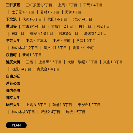
三軒茶屋
三軒茶屋1,2丁目
上馬1-2丁目
下馬1-4丁目
太子堂1-5丁目
若林1,2丁目
野沢1丁目
下北沢
代沢1-5丁目
代田1-6丁目
北沢1-4丁目
世田谷
世田谷1-4丁目
宮坂1，2丁目
桜1丁目
桜2丁目
桜3丁目
梅が丘1-3丁目
若林3-5丁目
豪徳寺1,2丁目
学芸大学
下馬・五本木
中根・平町
八雲1-5丁目
柿の木坂1,2丁目
碑文谷1-6丁目
鷹番・中央町
桜新町
新町1-3丁目
池尻大橋
三宿
上目黒3-5丁目
大橋・駒場1-3丁目
東山1-3丁目
池尻1-4丁目
青葉台1-4丁目
自由が丘
芦花公園
都内全域
都立大学
駒沢大学
上馬３-5丁目
弦巻1-3丁目
東が丘1,2丁目
柿の木坂3丁目
野沢2-4丁目
駒沢1-5丁目
PLAN