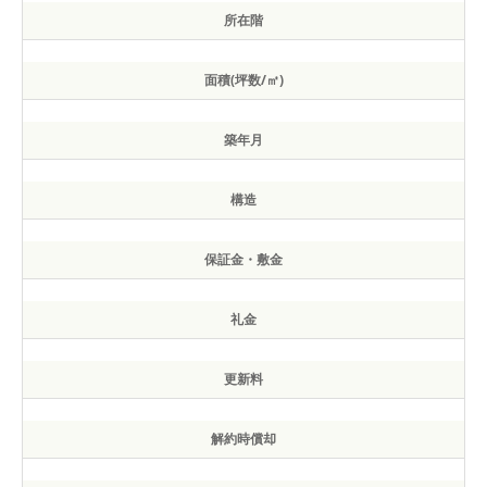
所在階
面積(坪数/㎡)
築年月
構造
保証金・敷金
礼金
更新料
解約時償却