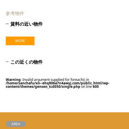
参考物件
賃料の近い物件
MORE
この近くの物件
Warning
: Invalid argument supplied for foreach() in
/home/sanchafu/xn--ehq806a7n4awyj.com/public_html/wp-
content/themes/gensen_tcd050/single.php
on line
600
AREA