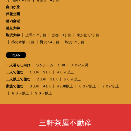
自由が丘
芦花公園
都内全域
都立大学
駒沢大学
上馬３-5丁目
弦巻1-3丁目
東が丘1,2丁目
柿の木坂3丁目
野沢2-4丁目
駒沢1-5丁目
PLAN
一人暮らし向け
ワンルーム １DK
４０㎡未満
二人で住む
１LDK ２DK
４０㎡以上
二人以上で住む
２LDK ３DK
５０㎡以上
家族で住む
３LDK ４DK
４LDK以上
６０㎡以上
７０㎡以上
８０㎡以上
９０㎡以上
三軒茶屋不動産