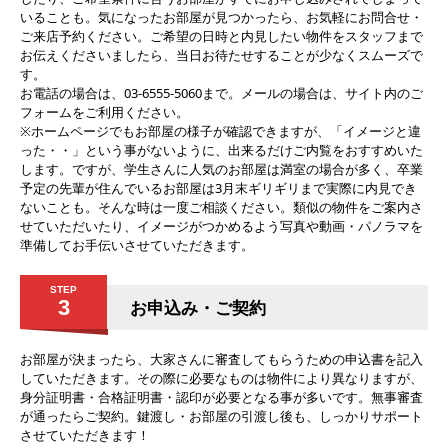
いることも。気になったお部屋が見つかったら、お気軽にお問合せ・
ご来店予約ください。ご希望の日時と内見したい物件をスタッフまで
お伝えくださいましたら、当日お待たせすることが少なくスムーズで
す。
お電話の場合は、03-6555-5060まで。メールの場合は、サイト内のご
フォームをご利用ください。
※ホームページでもお部屋の様子が確認できますが、「イメージと違
った・・」という事がないように、出来るだけご内覧をおすすめいた
します。ですが、学生さんに人気のお部屋は満室の場合が多く、卒業
予定の先輩が住んでいるお部屋は3月末ギリギリまで実際に内見でき
ないことも。そんな時は一度ご相談ください。類似の物件をご案内さ
せていただいたり、イメージがつかめるよう写真や動画・パノラマを
準備してお手伝いさせていただきます。
STEP
3
お申込み・ご契約
お部屋が決まったら、大家さんに審査してもらうための申込書を記入
していただきます。その際に必要なものは物件により異なりますが、
身分証明書・合格証明書・認印が必要となる事が多いです。無事審査
が通ったらご契約。鍵渡し・お部屋の引渡し後も、しっかりサポート
させていただきます！