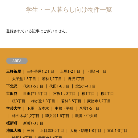
学生・一人暮らし向け物件一覧
登録されている記事はございません。
AREA
三軒茶屋
三軒茶屋1,2丁目
上馬1-2丁目
下馬1-4丁目
太子堂1-5丁目
若林1,2丁目
野沢1丁目
下北沢
代沢1-5丁目
代田1-6丁目
北沢1-4丁目
世田谷
世田谷1-4丁目
宮坂1，2丁目
桜1丁目
桜2丁目
桜3丁目
梅が丘1-3丁目
若林3-5丁目
豪徳寺1,2丁目
学芸大学
下馬・五本木
中根・平町
八雲1-5丁目
柿の木坂1,2丁目
碑文谷1-6丁目
鷹番・中央町
桜新町
新町1-3丁目
池尻大橋
三宿
上目黒3-5丁目
大橋・駒場1-3丁目
東山1-3丁目
池尻1-4丁目
青葉台1-4丁目