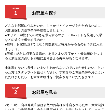
STEP
1
お部屋を探す
どんなお部屋に住みたいか、しっかりとイメージをかためるために、
お部屋探しの基本条件を整理しましょう。
●エリア：学校までの近さを優先するのか、アルバイトを見越して駅
などの近くを優先するのか・・
●賃料：お家賃だけではなく共益費など毎月かかるものも予算に入れ
ましょう。
●設備：絶対に必要な設備か、あるとよい程度か・・優先順位をつけ
ると満足度の高いお部屋に巡り合える確率が高くなります。
土地勘もないし条件もいまいちわからないのでおまかせしたい、とい
った方はスタッフへお任せください。学校名やご希望条件をお伝えい
ただけましたら、おすすめ物件をご提案させていただきます！
STEP
2
お部屋を見る
2月・3月、合格発表直後は多数のお客様が来店されるため、大変混雑
したり、ご希望条件に合うお部屋がすでにお申し込みされてしまって