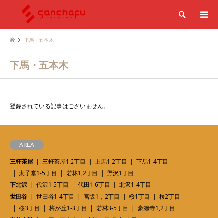
検索
下馬・五本木
下馬・五本木
登録されている記事はございません。
AREA
三軒茶屋
三軒茶屋1,2丁目
上馬1-2丁目
下馬1-4丁目
太子堂1-5丁目
若林1,2丁目
野沢1丁目
下北沢
代沢1-5丁目
代田1-6丁目
北沢1-4丁目
世田谷
世田谷1-4丁目
宮坂1，2丁目
桜1丁目
桜2丁目
桜3丁目
梅が丘1-3丁目
若林3-5丁目
豪徳寺1,2丁目