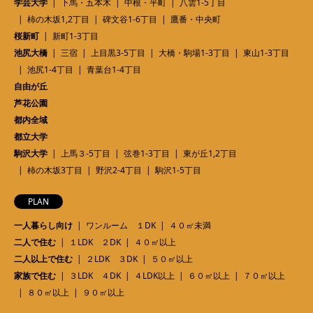
学芸大学
下馬・五本木
中根・平町
八雲1-5丁目
柿の木坂1,2丁目
碑文谷1-6丁目
鷹番・中央町
桜新町
新町1-3丁目
池尻大橋
三宿
上目黒3-5丁目
大橋・駒場1-3丁目
東山1-3丁目
池尻1-4丁目
青葉台1-4丁目
自由が丘
芦花公園
都内全域
都立大学
駒沢大学
上馬３-5丁目
弦巻1-3丁目
東が丘1,2丁目
柿の木坂3丁目
野沢2-4丁目
駒沢1-5丁目
PLAN
一人暮らし向け
ワンルーム １DK
４０㎡未満
二人で住む
１LDK ２DK
４０㎡以上
二人以上で住む
２LDK ３DK
５０㎡以上
家族で住む
３LDK ４DK
４LDK以上
６０㎡以上
７０㎡以上
８０㎡以上
９０㎡以上