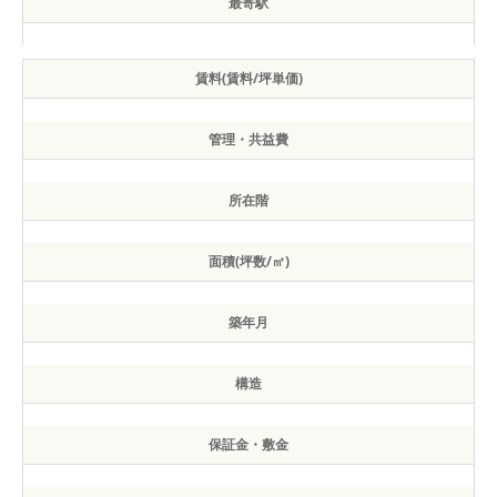
最寄駅
賃料(賃料/坪単価)
管理・共益費
所在階
面積(坪数/㎡)
築年月
構造
保証金・敷金