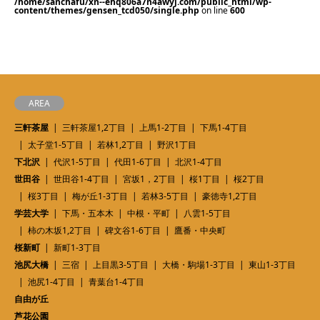
/home/sanchafu/xn--ehq806a7n4awyj.com/public_html/wp-
content/themes/gensen_tcd050/single.php
on line
600
AREA
三軒茶屋
三軒茶屋1,2丁目
上馬1-2丁目
下馬1-4丁目
太子堂1-5丁目
若林1,2丁目
野沢1丁目
下北沢
代沢1-5丁目
代田1-6丁目
北沢1-4丁目
世田谷
世田谷1-4丁目
宮坂1，2丁目
桜1丁目
桜2丁目
桜3丁目
梅が丘1-3丁目
若林3-5丁目
豪徳寺1,2丁目
学芸大学
下馬・五本木
中根・平町
八雲1-5丁目
柿の木坂1,2丁目
碑文谷1-6丁目
鷹番・中央町
桜新町
新町1-3丁目
池尻大橋
三宿
上目黒3-5丁目
大橋・駒場1-3丁目
東山1-3丁目
池尻1-4丁目
青葉台1-4丁目
自由が丘
芦花公園