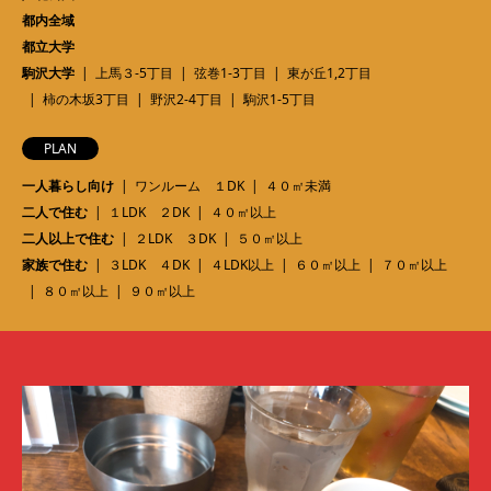
都内全域
都立大学
駒沢大学
上馬３-5丁目
弦巻1-3丁目
東が丘1,2丁目
柿の木坂3丁目
野沢2-4丁目
駒沢1-5丁目
PLAN
一人暮らし向け
ワンルーム １DK
４０㎡未満
二人で住む
１LDK ２DK
４０㎡以上
二人以上で住む
２LDK ３DK
５０㎡以上
家族で住む
３LDK ４DK
４LDK以上
６０㎡以上
７０㎡以上
８０㎡以上
９０㎡以上