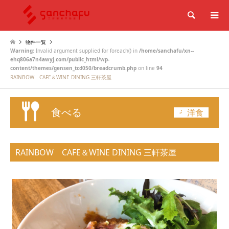
検索
物件一覧
Warning
: Invalid argument supplied for foreach() in
/home/sanchafu/xn--
ehq806a7n4awyj.com/public_html/wp-
content/themes/gensen_tcd050/breadcrumb.php
on line
94
RAINBOW CAFE＆WINE DINING 三軒茶屋
食べる
その他
洋食
RAINBOW CAFE＆WINE DINING 三軒茶屋