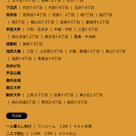
太子堂1-5丁目
若林1,2丁目
野沢1丁目
下北沢
代沢1-5丁目
代田1-6丁目
北沢1-4丁目
世田谷
世田谷1-4丁目
宮坂1，2丁目
桜1丁目
桜2丁目
桜3丁目
梅が丘1-3丁目
若林3-5丁目
豪徳寺1,2丁目
学芸大学
下馬・五本木
中根・平町
八雲1-5丁目
柿の木坂1,2丁目
碑文谷1-6丁目
鷹番・中央町
桜新町
新町1-3丁目
池尻大橋
三宿
上目黒3-5丁目
大橋・駒場1-3丁目
東山1-3丁目
池尻1-4丁目
青葉台1-4丁目
自由が丘
芦花公園
都内全域
都立大学
駒沢大学
上馬３-5丁目
弦巻1-3丁目
東が丘1,2丁目
柿の木坂3丁目
野沢2-4丁目
駒沢1-5丁目
PLAN
一人暮らし向け
ワンルーム １DK
４０㎡未満
二人で住む
１LDK ２DK
４０㎡以上