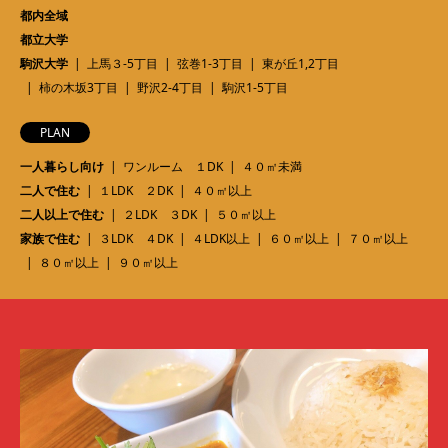
都内全域
都立大学
駒沢大学
上馬３-5丁目
弦巻1-3丁目
東が丘1,2丁目
柿の木坂3丁目
野沢2-4丁目
駒沢1-5丁目
PLAN
一人暮らし向け
ワンルーム １DK
４０㎡未満
二人で住む
１LDK ２DK
４０㎡以上
二人以上で住む
２LDK ３DK
５０㎡以上
家族で住む
３LDK ４DK
４LDK以上
６０㎡以上
７０㎡以上
８０㎡以上
９０㎡以上