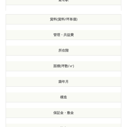
賃料(賃料/坪単価)
管理・共益費
所在階
面積(坪数/㎡)
築年月
構造
保証金・敷金