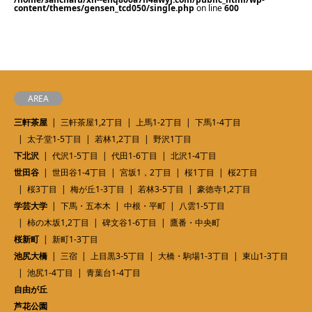
content/themes/gensen_tcd050/single.php
on line
600
AREA
三軒茶屋
三軒茶屋1,2丁目
上馬1-2丁目
下馬1-4丁目
太子堂1-5丁目
若林1,2丁目
野沢1丁目
下北沢
代沢1-5丁目
代田1-6丁目
北沢1-4丁目
世田谷
世田谷1-4丁目
宮坂1，2丁目
桜1丁目
桜2丁目
桜3丁目
梅が丘1-3丁目
若林3-5丁目
豪徳寺1,2丁目
学芸大学
下馬・五本木
中根・平町
八雲1-5丁目
柿の木坂1,2丁目
碑文谷1-6丁目
鷹番・中央町
桜新町
新町1-3丁目
池尻大橋
三宿
上目黒3-5丁目
大橋・駒場1-3丁目
東山1-3丁目
池尻1-4丁目
青葉台1-4丁目
自由が丘
芦花公園