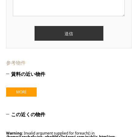
参考物件
賃料の近い物件
MORE
この近くの物件
Warning
: Invalid argument supplied for foreach() in
/home/sanchafu/xn--ehq806a7n4awyj.com/public_html/wp-