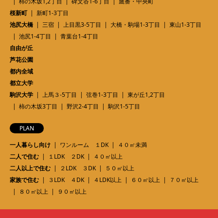
柿の木坂1,2丁目
碑文谷1-6丁目
鷹番・中央町
桜新町
新町1-3丁目
池尻大橋
三宿
上目黒3-5丁目
大橋・駒場1-3丁目
東山1-3丁目
池尻1-4丁目
青葉台1-4丁目
自由が丘
芦花公園
都内全域
都立大学
駒沢大学
上馬３-5丁目
弦巻1-3丁目
東が丘1,2丁目
柿の木坂3丁目
野沢2-4丁目
駒沢1-5丁目
PLAN
一人暮らし向け
ワンルーム １DK
４０㎡未満
二人で住む
１LDK ２DK
４０㎡以上
二人以上で住む
２LDK ３DK
５０㎡以上
家族で住む
３LDK ４DK
４LDK以上
６０㎡以上
７０㎡以上
８０㎡以上
９０㎡以上