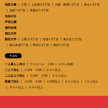
池尻大橋
三宿
上目黒3-5丁目
大橋・駒場1-3丁目
東山1-3丁目
池尻1-4丁目
青葉台1-4丁目
自由が丘
芦花公園
都内全域
都立大学
駒沢大学
上馬３-5丁目
弦巻1-3丁目
東が丘1,2丁目
柿の木坂3丁目
野沢2-4丁目
駒沢1-5丁目
PLAN
一人暮らし向け
ワンルーム １DK
４０㎡未満
二人で住む
１LDK ２DK
４０㎡以上
二人以上で住む
２LDK ３DK
５０㎡以上
家族で住む
３LDK ４DK
４LDK以上
６０㎡以上
７０㎡以上
８０㎡以上
９０㎡以上