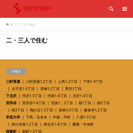
検索
二・三人で住む
二・三人で住む
AREA
三軒茶屋
三軒茶屋1,2丁目
上馬1-2丁目
下馬1-4丁目
太子堂1-5丁目
若林1,2丁目
野沢1丁目
下北沢
代沢1-5丁目
代田1-6丁目
北沢1-4丁目
世田谷
世田谷1-4丁目
宮坂1，2丁目
桜1丁目
桜2丁目
桜3丁目
梅が丘1-3丁目
若林3-5丁目
豪徳寺1,2丁目
学芸大学
下馬・五本木
中根・平町
八雲1-5丁目
柿の木坂1,2丁目
碑文谷1-6丁目
鷹番・中央町
桜新町
新町1-3丁目