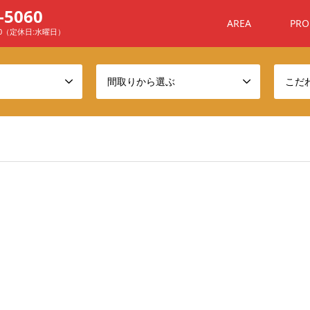
-5060
AREA
PRO
00（定休日:水曜日）
間取りから選ぶ
こだ