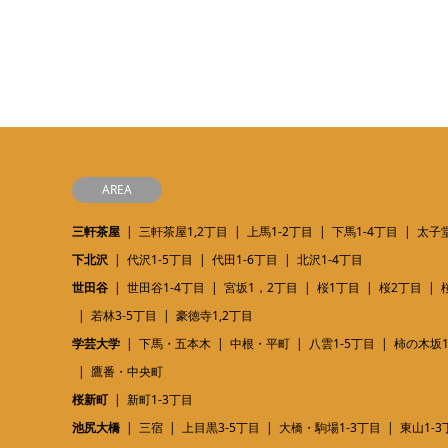
AREA
三軒茶屋
三軒茶屋1,2丁目
上馬1-2丁目
下馬1-4丁目
太子堂
下北沢
代沢1-5丁目
代田1-6丁目
北沢1-4丁目
世田谷
世田谷1-4丁目
宮坂1，2丁目
桜1丁目
桜2丁目
若林3-5丁目
豪徳寺1,2丁目
学芸大学
下馬・五本木
中根・平町
八雲1-5丁目
柿の木坂1
鷹番・中央町
桜新町
新町1-3丁目
池尻大橋
三宿
上目黒3-5丁目
大橋・駒場1-3丁目
東山1-3