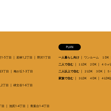
PLAN
1-5丁目
若林1,2丁目
野沢1丁目
一人暮らし向け
ワンルーム １DK
二人で住む
１LDK ２DK
４０㎡
桜3丁目
梅が丘1-3丁目
二人以上で住む
２LDK ３DK
５
家族で住む
３LDK ４DK
４LDK
,2丁目
碑文谷1-6丁目
丁目
池尻1-4丁目
青葉台1-4丁目