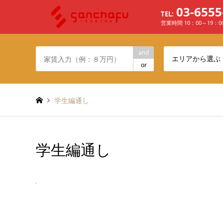
03-6555
TEL:
営業時間 10：00～19：
and
エリアから選ぶ
or
学生編通し
学生編通し