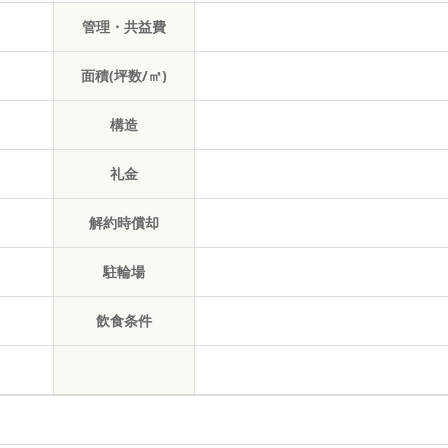
管理・共益費
面積(坪数/㎡)
構造
礼金
解約時償却
駐輪場
飲食条件