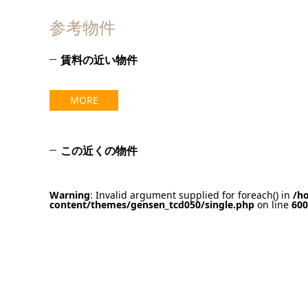
参考物件
賃料の近い物件
MORE
この近くの物件
Warning
: Invalid argument supplied for foreach() in
/h
content/themes/gensen_tcd050/single.php
on line
600