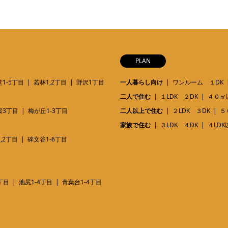
PLAN
1-5丁目
若林1,2丁目
野沢1丁目
一人暮らし向け
ワンルーム １DK
二人で住む
１LDK ２DK
４０㎡
桜3丁目
梅が丘1-3丁目
二人以上で住む
２LDK ３DK
５
家族で住む
３LDK ４DK
４LDK
,2丁目
碑文谷1-6丁目
丁目
池尻1-4丁目
青葉台1-4丁目