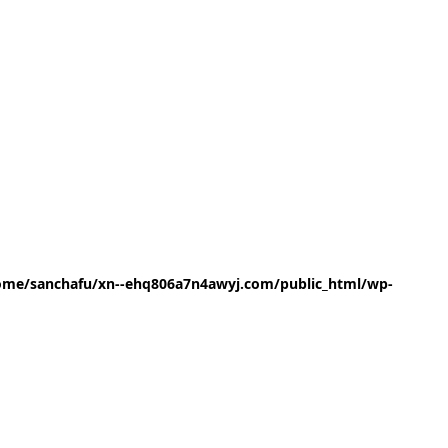
ome/sanchafu/xn--ehq806a7n4awyj.com/public_html/wp-