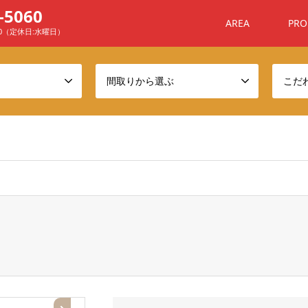
-5060
AREA
PRO
00（定休日:水曜日）
間取りから選ぶ
こだ
ome/sanchafu/xn--ehq806a7n4awyj.com/public_html/wp-conten