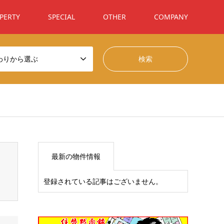
PERTY
SPECIAL
OTHER
COMPANY
わりから選ぶ
t/themes/gensen_tcd050/breadcrumb.php
on line
94
最新の物件情報
登録されている記事はございません。