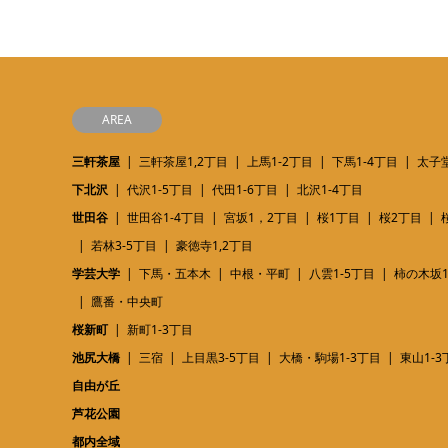
AREA
三軒茶屋
三軒茶屋1,2丁目
上馬1-2丁目
下馬1-4丁目
太子堂
下北沢
代沢1-5丁目
代田1-6丁目
北沢1-4丁目
世田谷
世田谷1-4丁目
宮坂1，2丁目
桜1丁目
桜2丁目
若林3-5丁目
豪徳寺1,2丁目
学芸大学
下馬・五本木
中根・平町
八雲1-5丁目
柿の木坂1
鷹番・中央町
桜新町
新町1-3丁目
池尻大橋
三宿
上目黒3-5丁目
大橋・駒場1-3丁目
東山1-3
自由が丘
芦花公園
都内全域