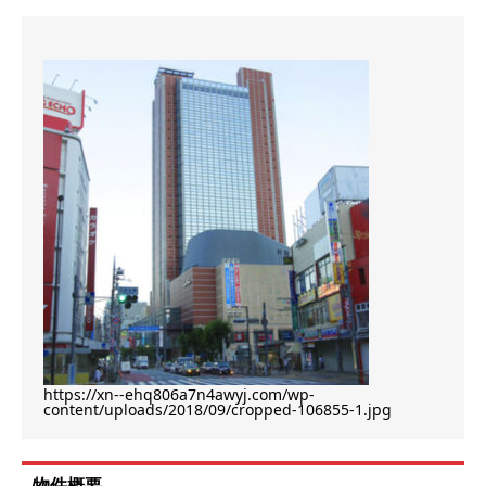
https://xn--ehq806a7n4awyj.com/wp-
content/uploads/2018/09/cropped-106855-1.jpg
物件概要