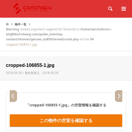
検索
物件一覧
Warning
: Invalid argument supplied for foreach() in
/home/sanchafu/xn--
ehq806a7n4awyj.com/public_html/wp-
content/themes/gensen_tcd050/breadcrumb.php
on line
94
cropped-106855-1.jpg
cropped-106855-1.jpg
2018.09.28 / 最終更新日：2018.09.28
「cropped-106855-1.jpg」
の空室情報を確認する
この物件の空室を確認する