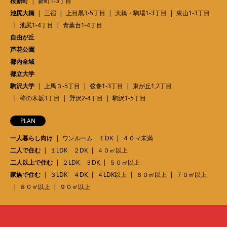
桜新町
新町1-3丁目
池尻大橋
三宿
上目黒3-5丁目
大橋・駒場1-3丁目
東山1-3丁目
池尻1-4丁目
青葉台1-4丁目
自由が丘
芦花公園
都内全域
都立大学
駒沢大学
上馬３-5丁目
弦巻1-3丁目
東が丘1,2丁目
柿の木坂3丁目
野沢2-4丁目
駒沢1-5丁目
PLAN
一人暮らし向け
ワンルーム １DK
４０㎡未満
二人で住む
１LDK ２DK
４０㎡以上
二人以上で住む
２LDK ３DK
５０㎡以上
家族で住む
３LDK ４DK
４LDK以上
６０㎡以上
７０㎡以上
８０㎡以上
９０㎡以上