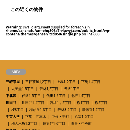
この近くの物件
Warning
: Invalid argument supplied for foreach() in
/home/sanchafu/xn--ehq806a7n4awyj.com/public_html/wp-
content/themes/gensen_tcd050/single.php
on line
600
AREA
三軒茶屋
三軒茶屋1,2丁目
上馬1-2丁目
下馬1-4丁目
太子堂1-5丁目
若林1,2丁目
野沢1丁目
下北沢
代沢1-5丁目
代田1-6丁目
北沢1-4丁目
世田谷
世田谷1-4丁目
宮坂1，2丁目
桜1丁目
桜2丁目
桜3丁目
梅が丘1-3丁目
若林3-5丁目
豪徳寺1,2丁目
学芸大学
下馬・五本木
中根・平町
八雲1-5丁目
柿の木坂1,2丁目
碑文谷1-6丁目
鷹番・中央町