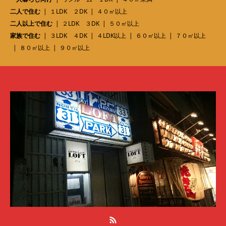
二人で住む
１LDK ２DK
４０㎡以上
二人以上で住む
２LDK ３DK
５０㎡以上
家族で住む
３LDK ４DK
４LDK以上
６０㎡以上
７０㎡以上
８０㎡以上
９０㎡以上
RSS