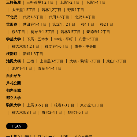
三軒茶屋
三軒茶屋1,2丁目
上馬1-2丁目
下馬1-4丁目
太子堂1-5丁目
若林1,2丁目
野沢1丁目
下北沢
代沢1-5丁目
代田1-6丁目
北沢1-4丁目
世田谷
世田谷1-4丁目
宮坂1，2丁目
桜1丁目
桜2丁目
桜3丁目
梅が丘1-3丁目
若林3-5丁目
豪徳寺1,2丁目
学芸大学
下馬・五本木
中根・平町
八雲1-5丁目
柿の木坂1,2丁目
碑文谷1-6丁目
鷹番・中央町
桜新町
新町1-3丁目
池尻大橋
三宿
上目黒3-5丁目
大橋・駒場1-3丁目
東山1-3丁目
池尻1-4丁目
青葉台1-4丁目
自由が丘
芦花公園
都内全域
都立大学
駒沢大学
上馬３-5丁目
弦巻1-3丁目
東が丘1,2丁目
柿の木坂3丁目
野沢2-4丁目
駒沢1-5丁目
PLAN
一人暮らし向け
ワンルーム １DK
４０㎡未満