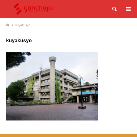
検索
kuyakusyo
kuyakusyo