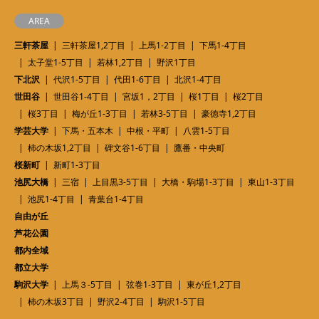
AREA
三軒茶屋
三軒茶屋1,2丁目
上馬1-2丁目
下馬1-4丁目
太子堂1-5丁目
若林1,2丁目
野沢1丁目
下北沢
代沢1-5丁目
代田1-6丁目
北沢1-4丁目
世田谷
世田谷1-4丁目
宮坂1，2丁目
桜1丁目
桜2丁目
桜3丁目
梅が丘1-3丁目
若林3-5丁目
豪徳寺1,2丁目
学芸大学
下馬・五本木
中根・平町
八雲1-5丁目
柿の木坂1,2丁目
碑文谷1-6丁目
鷹番・中央町
桜新町
新町1-3丁目
池尻大橋
三宿
上目黒3-5丁目
大橋・駒場1-3丁目
東山1-3丁目
池尻1-4丁目
青葉台1-4丁目
自由が丘
芦花公園
都内全域
都立大学
駒沢大学
上馬３-5丁目
弦巻1-3丁目
東が丘1,2丁目
柿の木坂3丁目
野沢2-4丁目
駒沢1-5丁目