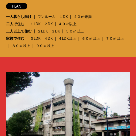
PLAN
一人暮らし向け
ワンルーム １DK
４０㎡未満
二人で住む
１LDK ２DK
４０㎡以上
二人以上で住む
２LDK ３DK
５０㎡以上
家族で住む
３LDK ４DK
４LDK以上
６０㎡以上
７０㎡以上
８０㎡以上
９０㎡以上