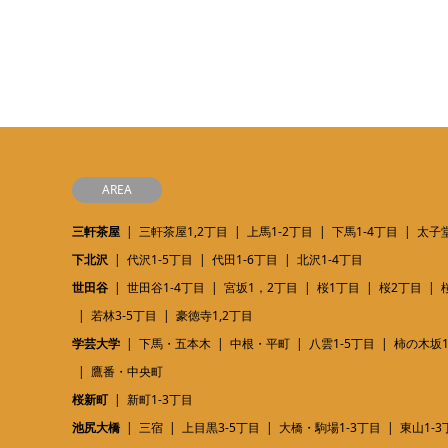
AREA
三軒茶屋
三軒茶屋1,2丁目
上馬1-2丁目
下馬1-4丁目
太子堂
下北沢
代沢1-5丁目
代田1-6丁目
北沢1-4丁目
世田谷
世田谷1-4丁目
宮坂1，2丁目
桜1丁目
桜2丁目
若林3-5丁目
豪徳寺1,2丁目
学芸大学
下馬・五本木
中根・平町
八雲1-5丁目
柿の木坂1
鷹番・中央町
桜新町
新町1-3丁目
池尻大橋
三宿
上目黒3-5丁目
大橋・駒場1-3丁目
東山1-3