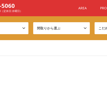
-5060
AREA
PRO
00（定休日:水曜日）
間取りから選ぶ
こだ