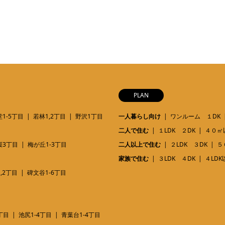
PLAN
1-5丁目
若林1,2丁目
野沢1丁目
一人暮らし向け
ワンルーム １DK
二人で住む
１LDK ２DK
４０㎡
桜3丁目
梅が丘1-3丁目
二人以上で住む
２LDK ３DK
５
家族で住む
３LDK ４DK
４LDK
,2丁目
碑文谷1-6丁目
丁目
池尻1-4丁目
青葉台1-4丁目