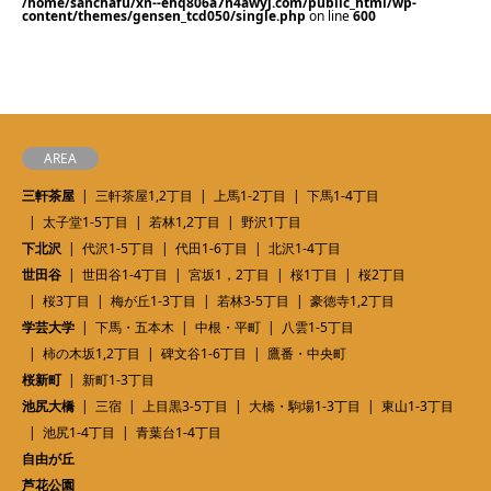
/home/sanchafu/xn--ehq806a7n4awyj.com/public_html/wp-
content/themes/gensen_tcd050/single.php
on line
600
AREA
三軒茶屋
三軒茶屋1,2丁目
上馬1-2丁目
下馬1-4丁目
太子堂1-5丁目
若林1,2丁目
野沢1丁目
下北沢
代沢1-5丁目
代田1-6丁目
北沢1-4丁目
世田谷
世田谷1-4丁目
宮坂1，2丁目
桜1丁目
桜2丁目
桜3丁目
梅が丘1-3丁目
若林3-5丁目
豪徳寺1,2丁目
学芸大学
下馬・五本木
中根・平町
八雲1-5丁目
柿の木坂1,2丁目
碑文谷1-6丁目
鷹番・中央町
桜新町
新町1-3丁目
池尻大橋
三宿
上目黒3-5丁目
大橋・駒場1-3丁目
東山1-3丁目
池尻1-4丁目
青葉台1-4丁目
自由が丘
芦花公園