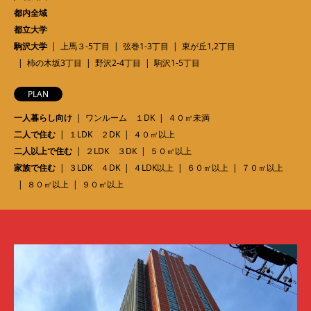
都内全域
都立大学
駒沢大学
上馬３-5丁目
弦巻1-3丁目
東が丘1,2丁目
柿の木坂3丁目
野沢2-4丁目
駒沢1-5丁目
PLAN
一人暮らし向け
ワンルーム １DK
４０㎡未満
二人で住む
１LDK ２DK
４０㎡以上
二人以上で住む
２LDK ３DK
５０㎡以上
家族で住む
３LDK ４DK
４LDK以上
６０㎡以上
７０㎡以上
８０㎡以上
９０㎡以上