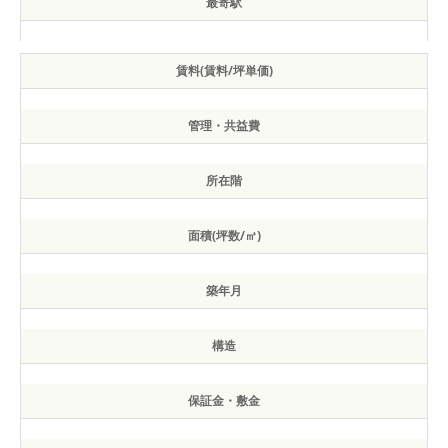
最寄駅
賃料(賃料/坪単価)
管理・共益費
所在階
面積(坪数/㎡)
築年月
構造
保証金・敷金