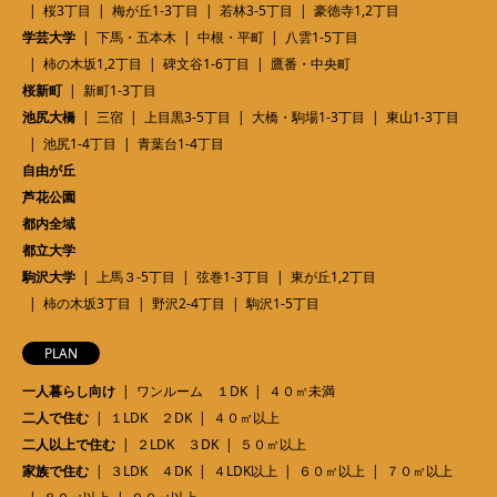
桜3丁目
梅が丘1-3丁目
若林3-5丁目
豪徳寺1,2丁目
学芸大学
下馬・五本木
中根・平町
八雲1-5丁目
柿の木坂1,2丁目
碑文谷1-6丁目
鷹番・中央町
桜新町
新町1-3丁目
池尻大橋
三宿
上目黒3-5丁目
大橋・駒場1-3丁目
東山1-3丁目
池尻1-4丁目
青葉台1-4丁目
自由が丘
芦花公園
都内全域
都立大学
駒沢大学
上馬３-5丁目
弦巻1-3丁目
東が丘1,2丁目
柿の木坂3丁目
野沢2-4丁目
駒沢1-5丁目
PLAN
一人暮らし向け
ワンルーム １DK
４０㎡未満
二人で住む
１LDK ２DK
４０㎡以上
二人以上で住む
２LDK ３DK
５０㎡以上
家族で住む
３LDK ４DK
４LDK以上
６０㎡以上
７０㎡以上