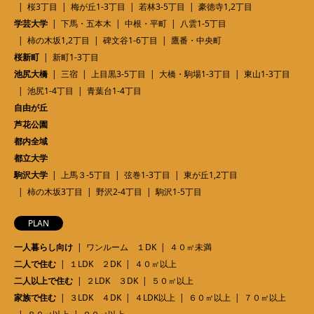
桜3丁目
梅が丘1-3丁目
若林3-5丁目
豪徳寺1,2丁目
学芸大学
下馬・五本木
中根・平町
八雲1-5丁目
柿の木坂1,2丁目
碑文谷1-6丁目
鷹番・中央町
桜新町
新町1-3丁目
池尻大橋
三宿
上目黒3-5丁目
大橋・駒場1-3丁目
東山1-3丁目
池尻1-4丁目
青葉台1-4丁目
自由が丘
芦花公園
都内全域
都立大学
駒沢大学
上馬３-5丁目
弦巻1-3丁目
東が丘1,2丁目
柿の木坂3丁目
野沢2-4丁目
駒沢1-5丁目
PLAN
一人暮らし向け
ワンルーム １DK
４０㎡未満
二人で住む
１LDK ２DK
４０㎡以上
二人以上で住む
２LDK ３DK
５０㎡以上
家族で住む
３LDK ４DK
４LDK以上
６０㎡以上
７０㎡以上