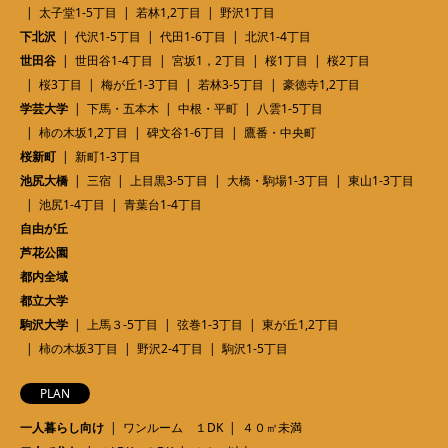
太子堂1-5丁目
若林1,2丁目
野沢1丁目
下北沢
代沢1-5丁目
代田1-6丁目
北沢1-4丁目
世田谷
世田谷1-4丁目
宮坂1，2丁目
桜1丁目
桜2丁目
桜3丁目
梅が丘1-3丁目
若林3-5丁目
豪徳寺1,2丁目
学芸大学
下馬・五本木
中根・平町
八雲1-5丁目
柿の木坂1,2丁目
碑文谷1-6丁目
鷹番・中央町
桜新町
新町1-3丁目
池尻大橋
三宿
上目黒3-5丁目
大橋・駒場1-3丁目
東山1-3丁目
池尻1-4丁目
青葉台1-4丁目
自由が丘
芦花公園
都内全域
都立大学
駒沢大学
上馬３-5丁目
弦巻1-3丁目
東が丘1,2丁目
柿の木坂3丁目
野沢2-4丁目
駒沢1-5丁目
PLAN
一人暮らし向け
ワンルーム １DK
４０㎡未満