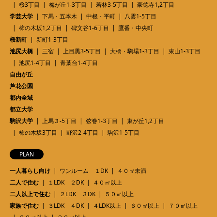
桜3丁目
梅が丘1-3丁目
若林3-5丁目
豪徳寺1,2丁目
学芸大学
下馬・五本木
中根・平町
八雲1-5丁目
柿の木坂1,2丁目
碑文谷1-6丁目
鷹番・中央町
桜新町
新町1-3丁目
池尻大橋
三宿
上目黒3-5丁目
大橋・駒場1-3丁目
東山1-3丁目
池尻1-4丁目
青葉台1-4丁目
自由が丘
芦花公園
都内全域
都立大学
駒沢大学
上馬３-5丁目
弦巻1-3丁目
東が丘1,2丁目
柿の木坂3丁目
野沢2-4丁目
駒沢1-5丁目
PLAN
一人暮らし向け
ワンルーム １DK
４０㎡未満
二人で住む
１LDK ２DK
４０㎡以上
二人以上で住む
２LDK ３DK
５０㎡以上
家族で住む
３LDK ４DK
４LDK以上
６０㎡以上
７０㎡以上