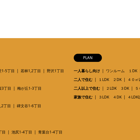
PLAN
1-5丁目
若林1,2丁目
野沢1丁目
一人暮らし向け
ワンルーム １DK
二人で住む
１LDK ２DK
４０㎡
桜3丁目
梅が丘1-3丁目
二人以上で住む
２LDK ３DK
５
家族で住む
３LDK ４DK
４LDK
,2丁目
碑文谷1-6丁目
丁目
池尻1-4丁目
青葉台1-4丁目