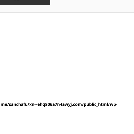
ome/sanchafu/xn--ehq806a7n4awyj.com/public_html/wp-