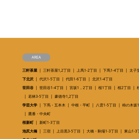
AREA
三軒茶屋
三軒茶屋1,2丁目
上馬1-2丁目
下馬1-4丁目
太子堂
下北沢
代沢1-5丁目
代田1-6丁目
北沢1-4丁目
世田谷
世田谷1-4丁目
宮坂1，2丁目
桜1丁目
桜2丁目
若林3-5丁目
豪徳寺1,2丁目
学芸大学
下馬・五本木
中根・平町
八雲1-5丁目
柿の木坂1
鷹番・中央町
桜新町
新町1-3丁目
池尻大橋
三宿
上目黒3-5丁目
大橋・駒場1-3丁目
東山1-3