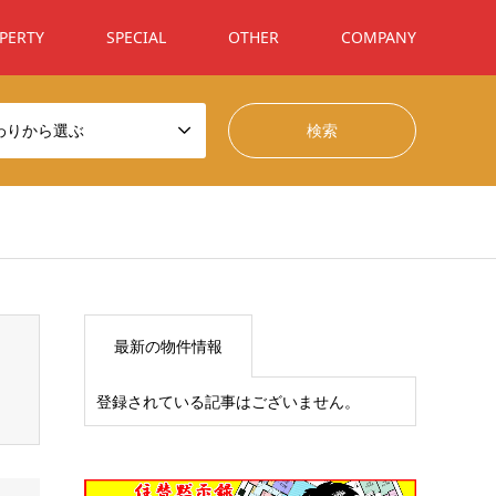
PERTY
SPECIAL
OTHER
COMPANY
わりから選ぶ
t/themes/gensen_tcd050/breadcrumb.php
on line
94
最新の物件情報
登録されている記事はございません。