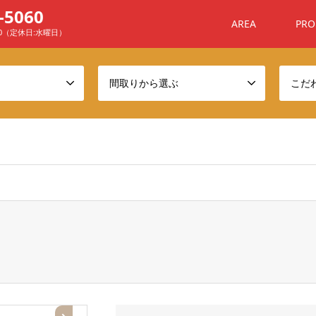
-5060
AREA
PRO
00（定休日:水曜日）
間取りから選ぶ
こだ
ome/sanchafu/xn--ehq806a7n4awyj.com/public_html/wp-conten
ト