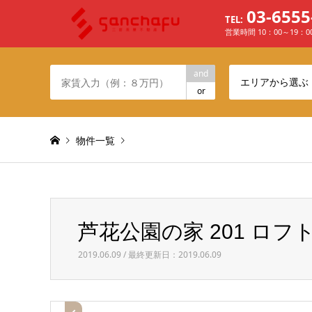
03-6555
TEL:
営業時間 10：00～19：
and
エリアから選ぶ
or
物件一覧
Warning
: Invalid argument supplied for foreach() in
/h
芦花公園の家 201 ロフ
芦花公園の家 201 ロフト
2019.06.09 / 最終更新日：2019.06.09