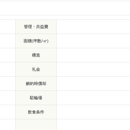
管理・共益費
面積(坪数/㎡)
構造
礼金
解約時償却
駐輪場
飲食条件