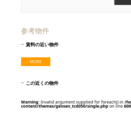
参考物件
賃料の近い物件
MORE
この近くの物件
Warning
: Invalid argument supplied for foreach() in
/h
content/themes/gensen_tcd050/single.php
on line
600