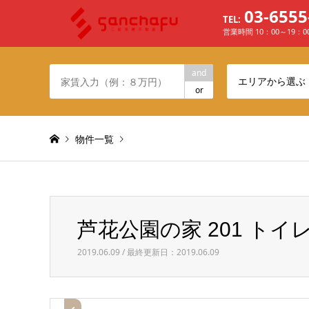
03-6555
TEL:
営業時間 10：00～19：
and
エリアから選ぶ
or
物件一覧
Warning
: Invalid argument supplied for foreach() in
/h
芦花公園の家 201 トイ
芦花公園の家 201 トイレ
2019.06.09 / 最終更新日：2019.06.09