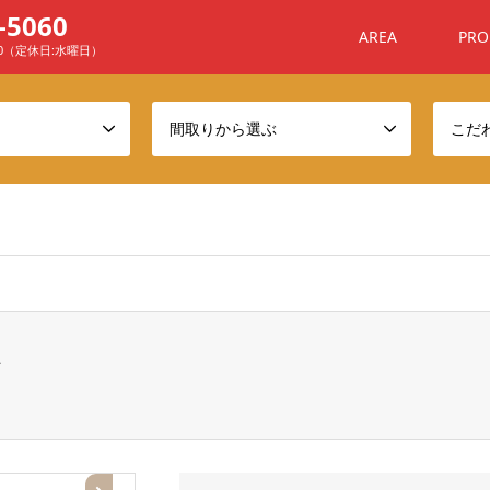
-5060
AREA
PRO
00（定休日:水曜日）
間取りから選ぶ
こだ
ome/sanchafu/xn--ehq806a7n4awyj.com/public_html/wp-conten
レ