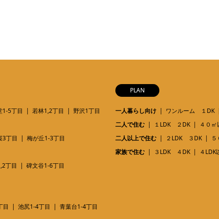
PLAN
1-5丁目
若林1,2丁目
野沢1丁目
一人暮らし向け
ワンルーム １DK
二人で住む
１LDK ２DK
４０㎡
桜3丁目
梅が丘1-3丁目
二人以上で住む
２LDK ３DK
５
家族で住む
３LDK ４DK
４LDK
,2丁目
碑文谷1-6丁目
丁目
池尻1-4丁目
青葉台1-4丁目