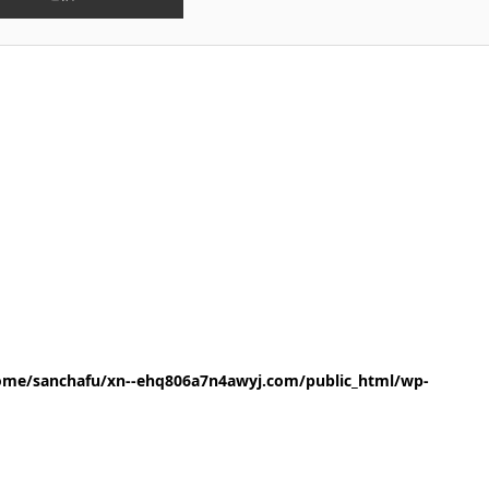
ome/sanchafu/xn--ehq806a7n4awyj.com/public_html/wp-