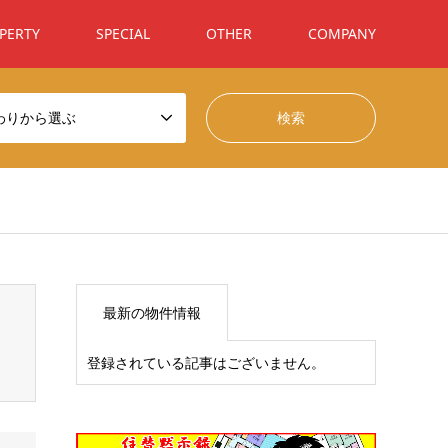
PERTY
SPECIAL
OTHER
COMPANY
わりから選ぶ
t/themes/gensen_tcd050/breadcrumb.php
on line
94
最新の物件情報
登録されている記事はございません。