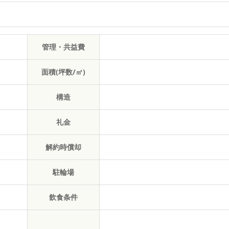
管理・共益費
面積(坪数/㎡)
構造
礼金
解約時償却
駐輪場
飲食条件