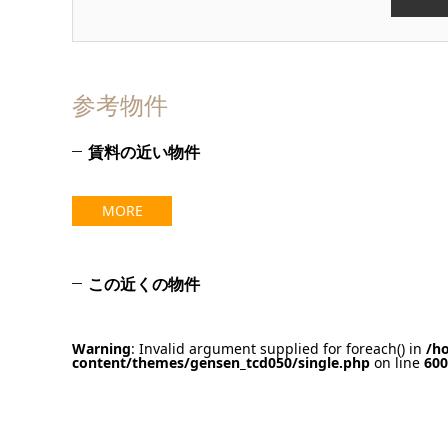
参考物件
賃料の近い物件
MORE
この近くの物件
Warning
: Invalid argument supplied for foreach() in
/h
content/themes/gensen_tcd050/single.php
on line
600