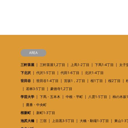
AREA
三軒茶屋
三軒茶屋1,2丁目
上馬1-2丁目
下馬1-4丁目
太子堂
下北沢
代沢1-5丁目
代田1-6丁目
北沢1-4丁目
世田谷
世田谷1-4丁目
宮坂1，2丁目
桜1丁目
桜2丁目
若林3-5丁目
豪徳寺1,2丁目
学芸大学
下馬・五本木
中根・平町
八雲1-5丁目
柿の木坂1
鷹番・中央町
桜新町
新町1-3丁目
池尻大橋
三宿
上目黒3-5丁目
大橋・駒場1-3丁目
東山1-3