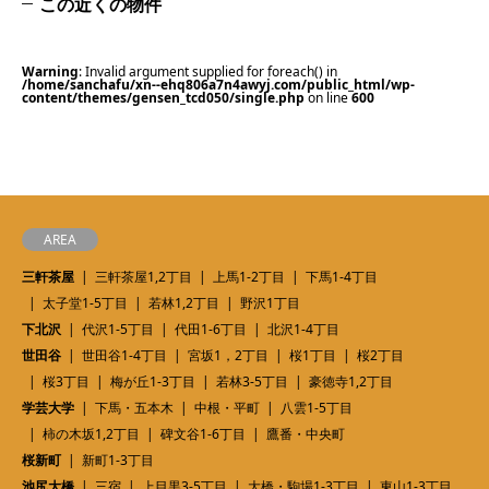
この近くの物件
Warning
: Invalid argument supplied for foreach() in
/home/sanchafu/xn--ehq806a7n4awyj.com/public_html/wp-
content/themes/gensen_tcd050/single.php
on line
600
AREA
三軒茶屋
三軒茶屋1,2丁目
上馬1-2丁目
下馬1-4丁目
太子堂1-5丁目
若林1,2丁目
野沢1丁目
下北沢
代沢1-5丁目
代田1-6丁目
北沢1-4丁目
世田谷
世田谷1-4丁目
宮坂1，2丁目
桜1丁目
桜2丁目
桜3丁目
梅が丘1-3丁目
若林3-5丁目
豪徳寺1,2丁目
学芸大学
下馬・五本木
中根・平町
八雲1-5丁目
柿の木坂1,2丁目
碑文谷1-6丁目
鷹番・中央町
桜新町
新町1-3丁目
池尻大橋
三宿
上目黒3-5丁目
大橋・駒場1-3丁目
東山1-3丁目