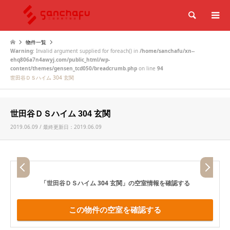
検索
物件一覧
Warning
: Invalid argument supplied for foreach() in
/home/sanchafu/xn--
ehq806a7n4awyj.com/public_html/wp-
content/themes/gensen_tcd050/breadcrumb.php
on line
94
世田谷ＤＳハイム 304 玄関
世田谷ＤＳハイム 304 玄関
2019.06.09 / 最終更新日：2019.06.09
「世田谷ＤＳハイム 304 玄関」
の空室情報を確認する
この物件の空室を確認する