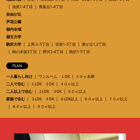
池尻1-4丁目
青葉台1-4丁目
自由が丘
芦花公園
都内全域
都立大学
駒沢大学
上馬３-5丁目
弦巻1-3丁目
東が丘1,2丁目
柿の木坂3丁目
野沢2-4丁目
駒沢1-5丁目
PLAN
一人暮らし向け
ワンルーム １DK
４０㎡未満
二人で住む
１LDK ２DK
４０㎡以上
二人以上で住む
２LDK ３DK
５０㎡以上
家族で住む
３LDK ４DK
４LDK以上
６０㎡以上
７０㎡以上
８０㎡以上
９０㎡以上