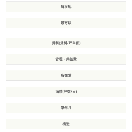
所在地
最寄駅
賃料(賃料/坪単価)
管理・共益費
所在階
面積(坪数/㎡)
築年月
構造