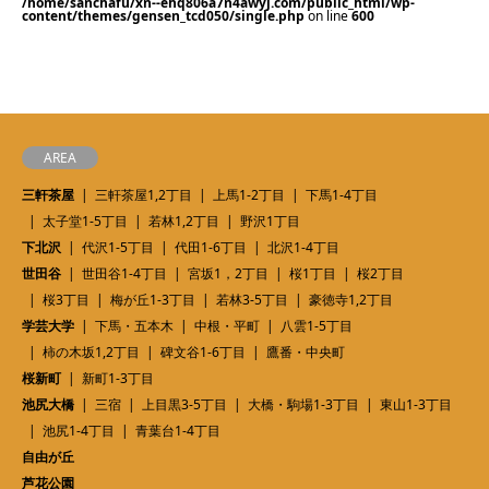
/home/sanchafu/xn--ehq806a7n4awyj.com/public_html/wp-
content/themes/gensen_tcd050/single.php
on line
600
AREA
三軒茶屋
三軒茶屋1,2丁目
上馬1-2丁目
下馬1-4丁目
太子堂1-5丁目
若林1,2丁目
野沢1丁目
下北沢
代沢1-5丁目
代田1-6丁目
北沢1-4丁目
世田谷
世田谷1-4丁目
宮坂1，2丁目
桜1丁目
桜2丁目
桜3丁目
梅が丘1-3丁目
若林3-5丁目
豪徳寺1,2丁目
学芸大学
下馬・五本木
中根・平町
八雲1-5丁目
柿の木坂1,2丁目
碑文谷1-6丁目
鷹番・中央町
桜新町
新町1-3丁目
池尻大橋
三宿
上目黒3-5丁目
大橋・駒場1-3丁目
東山1-3丁目
池尻1-4丁目
青葉台1-4丁目
自由が丘
芦花公園