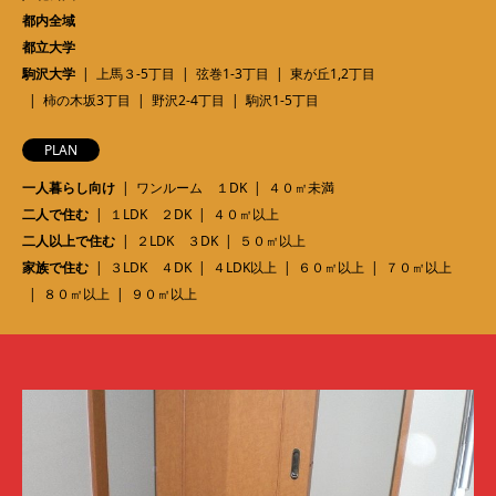
都内全域
都立大学
駒沢大学
上馬３-5丁目
弦巻1-3丁目
東が丘1,2丁目
柿の木坂3丁目
野沢2-4丁目
駒沢1-5丁目
PLAN
一人暮らし向け
ワンルーム １DK
４０㎡未満
二人で住む
１LDK ２DK
４０㎡以上
二人以上で住む
２LDK ３DK
５０㎡以上
家族で住む
３LDK ４DK
４LDK以上
６０㎡以上
７０㎡以上
８０㎡以上
９０㎡以上