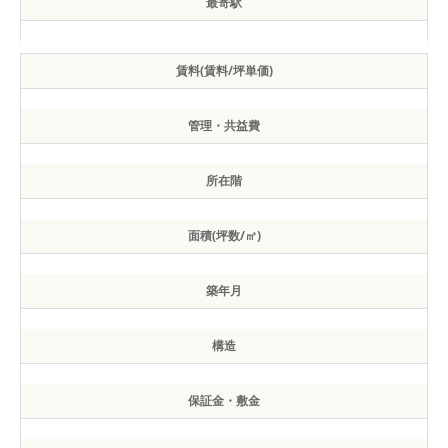
最寄駅
賃料(賃料/坪単価)
管理・共益費
所在階
面積(坪数/㎡)
築年月
構造
保証金・敷金