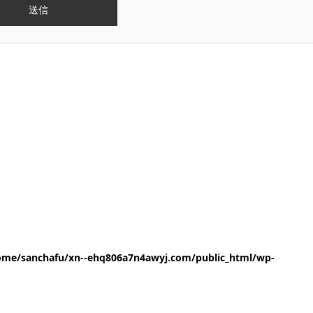
ome/sanchafu/xn--ehq806a7n4awyj.com/public_html/wp-