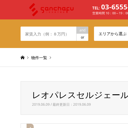
03-6555
TEL:
営業時間 10：00～19：
and
エリアから選ぶ
or
物件一覧
Warning
: Invalid argument supplied for foreach() in
/h
レオパレスセルジェール 
レオパレスセルジェール 103 その他
2019.06.09 / 最終更新日：2019.06.09