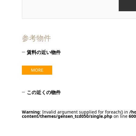
参考物件
賃料の近い物件
MORE
この近くの物件
Warning
: Invalid argument supplied for foreach() in
/h
content/themes/gensen_tcd050/single.php
on line
600