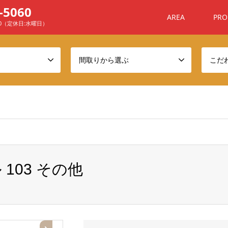
-5060
AREA
PRO
00（定休日:水曜日）
間取りから選ぶ
こだ
ome/sanchafu/xn--ehq806a7n4awyj.com/public_html/wp-conten
103 その他