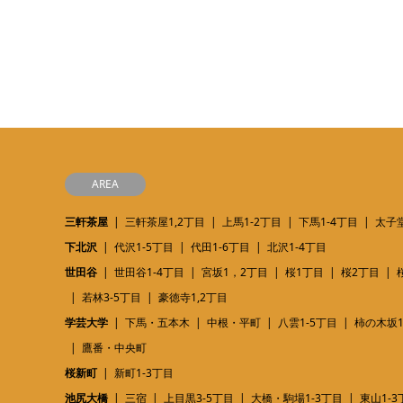
AREA
三軒茶屋
三軒茶屋1,2丁目
上馬1-2丁目
下馬1-4丁目
太子堂
下北沢
代沢1-5丁目
代田1-6丁目
北沢1-4丁目
世田谷
世田谷1-4丁目
宮坂1，2丁目
桜1丁目
桜2丁目
若林3-5丁目
豪徳寺1,2丁目
学芸大学
下馬・五本木
中根・平町
八雲1-5丁目
柿の木坂1
鷹番・中央町
桜新町
新町1-3丁目
池尻大橋
三宿
上目黒3-5丁目
大橋・駒場1-3丁目
東山1-3