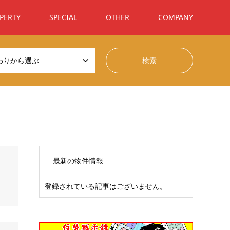
PERTY
SPECIAL
OTHER
COMPANY
わりから選ぶ
t/themes/gensen_tcd050/breadcrumb.php
on line
94
最新の物件情報
登録されている記事はございません。