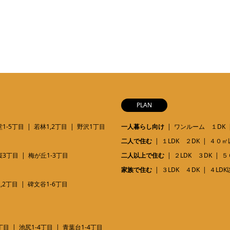
PLAN
1-5丁目
若林1,2丁目
野沢1丁目
一人暮らし向け
ワンルーム １DK
二人で住む
１LDK ２DK
４０㎡
桜3丁目
梅が丘1-3丁目
二人以上で住む
２LDK ３DK
５
家族で住む
３LDK ４DK
４LDK
,2丁目
碑文谷1-6丁目
丁目
池尻1-4丁目
青葉台1-4丁目