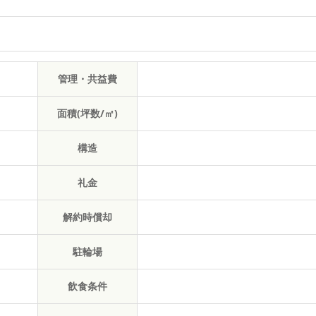
管理・共益費
面積(坪数/㎡)
構造
礼金
解約時償却
駐輪場
飲食条件