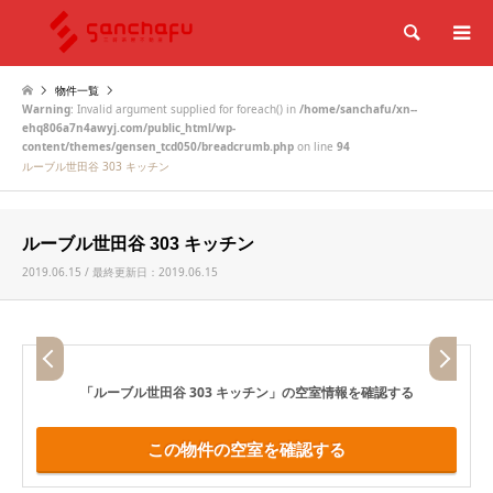
検索
物件一覧
Warning
: Invalid argument supplied for foreach() in
/home/sanchafu/xn--
ehq806a7n4awyj.com/public_html/wp-
content/themes/gensen_tcd050/breadcrumb.php
on line
94
ルーブル世田谷 303 キッチン
ルーブル世田谷 303 キッチン
2019.06.15 / 最終更新日：2019.06.15
「ルーブル世田谷 303 キッチン」
の空室情報を確認する
この物件の空室を確認する