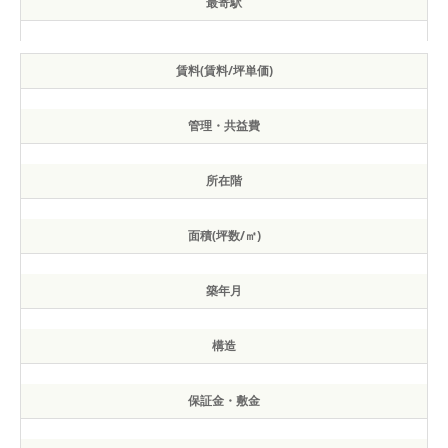
最寄駅
賃料(賃料/坪単価)
管理・共益費
所在階
面積(坪数/㎡)
築年月
構造
保証金・敷金