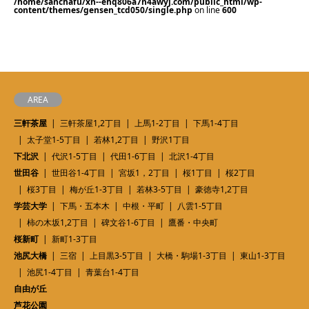
/home/sanchafu/xn--ehq806a7n4awyj.com/public_html/wp-
content/themes/gensen_tcd050/single.php
on line
600
AREA
三軒茶屋
三軒茶屋1,2丁目
上馬1-2丁目
下馬1-4丁目
太子堂1-5丁目
若林1,2丁目
野沢1丁目
下北沢
代沢1-5丁目
代田1-6丁目
北沢1-4丁目
世田谷
世田谷1-4丁目
宮坂1，2丁目
桜1丁目
桜2丁目
桜3丁目
梅が丘1-3丁目
若林3-5丁目
豪徳寺1,2丁目
学芸大学
下馬・五本木
中根・平町
八雲1-5丁目
柿の木坂1,2丁目
碑文谷1-6丁目
鷹番・中央町
桜新町
新町1-3丁目
池尻大橋
三宿
上目黒3-5丁目
大橋・駒場1-3丁目
東山1-3丁目
池尻1-4丁目
青葉台1-4丁目
自由が丘
芦花公園