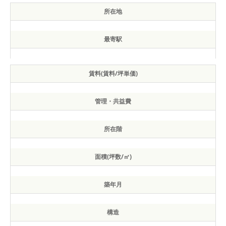
所在地
最寄駅
賃料(賃料/坪単価)
管理・共益費
所在階
面積(坪数/㎡)
築年月
構造