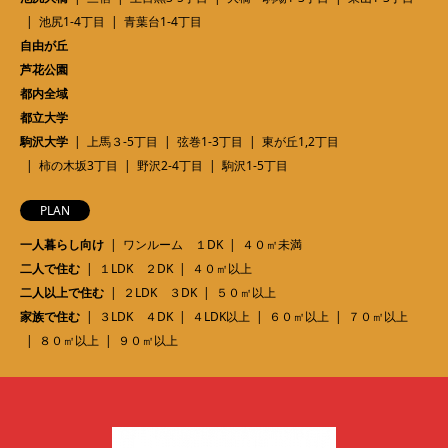
池尻1-4丁目
青葉台1-4丁目
自由が丘
芦花公園
都内全域
都立大学
駒沢大学
上馬３-5丁目
弦巻1-3丁目
東が丘1,2丁目
柿の木坂3丁目
野沢2-4丁目
駒沢1-5丁目
PLAN
一人暮らし向け
ワンルーム １DK
４０㎡未満
二人で住む
１LDK ２DK
４０㎡以上
二人以上で住む
２LDK ３DK
５０㎡以上
家族で住む
３LDK ４DK
４LDK以上
６０㎡以上
７０㎡以上
８０㎡以上
９０㎡以上