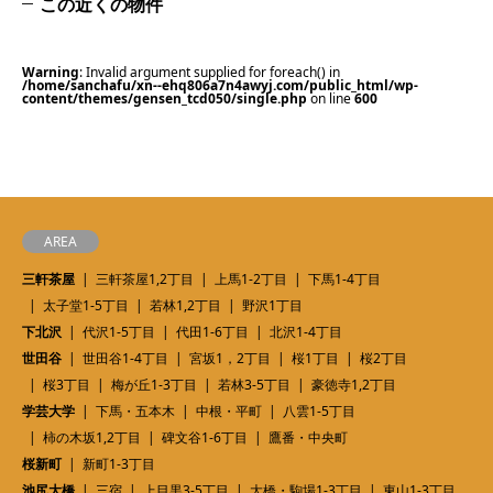
この近くの物件
Warning
: Invalid argument supplied for foreach() in
/home/sanchafu/xn--ehq806a7n4awyj.com/public_html/wp-
content/themes/gensen_tcd050/single.php
on line
600
AREA
三軒茶屋
三軒茶屋1,2丁目
上馬1-2丁目
下馬1-4丁目
太子堂1-5丁目
若林1,2丁目
野沢1丁目
下北沢
代沢1-5丁目
代田1-6丁目
北沢1-4丁目
世田谷
世田谷1-4丁目
宮坂1，2丁目
桜1丁目
桜2丁目
桜3丁目
梅が丘1-3丁目
若林3-5丁目
豪徳寺1,2丁目
学芸大学
下馬・五本木
中根・平町
八雲1-5丁目
柿の木坂1,2丁目
碑文谷1-6丁目
鷹番・中央町
桜新町
新町1-3丁目
池尻大橋
三宿
上目黒3-5丁目
大橋・駒場1-3丁目
東山1-3丁目