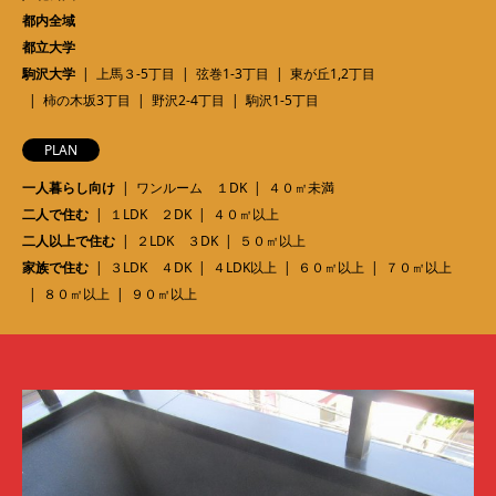
都内全域
都立大学
駒沢大学
上馬３-5丁目
弦巻1-3丁目
東が丘1,2丁目
柿の木坂3丁目
野沢2-4丁目
駒沢1-5丁目
PLAN
一人暮らし向け
ワンルーム １DK
４０㎡未満
二人で住む
１LDK ２DK
４０㎡以上
二人以上で住む
２LDK ３DK
５０㎡以上
家族で住む
３LDK ４DK
４LDK以上
６０㎡以上
７０㎡以上
８０㎡以上
９０㎡以上