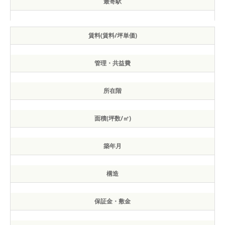
最寄駅
賃料(賃料/坪単価)
管理・共益費
所在階
面積(坪数/㎡)
築年月
構造
保証金・敷金