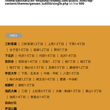
/home/sanchafu/xn--ehq806a7n4awyj.com/public_html/wp-
content/themes/gensen_tcd050/single.php
on line
600
AREA
三軒茶屋
三軒茶屋1,2丁目
上馬1-2丁目
下馬1-4丁目
太子堂1-5丁目
若林1,2丁目
野沢1丁目
下北沢
代沢1-5丁目
代田1-6丁目
北沢1-4丁目
世田谷
世田谷1-4丁目
宮坂1，2丁目
桜1丁目
桜2丁目
桜3丁目
梅が丘1-3丁目
若林3-5丁目
豪徳寺1,2丁目
学芸大学
下馬・五本木
中根・平町
八雲1-5丁目
柿の木坂1,2丁目
碑文谷1-6丁目
鷹番・中央町
桜新町
新町1-3丁目
池尻大橋
三宿
上目黒3-5丁目
大橋・駒場1-3丁目
東山1-3丁目
池尻1-4丁目
青葉台1-4丁目
自由が丘
芦花公園