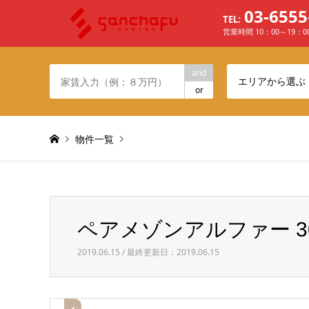
03-6555
TEL:
営業時間 10：00～19：
and
エリアから選ぶ
or
物件一覧
Warning
: Invalid argument supplied for foreach() in
/h
ペアメゾンアルファー 3
ペアメゾンアルファー 305 居間２
2019.06.15 / 最終更新日：2019.06.15