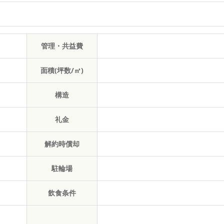
管理・共益費
面積(坪数/㎡)
構造
礼金
解約時償却
駐輪場
飲食条件