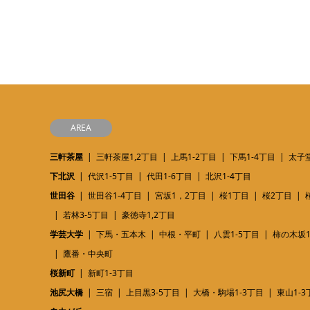
AREA
三軒茶屋
三軒茶屋1,2丁目
上馬1-2丁目
下馬1-4丁目
太子堂
下北沢
代沢1-5丁目
代田1-6丁目
北沢1-4丁目
世田谷
世田谷1-4丁目
宮坂1，2丁目
桜1丁目
桜2丁目
若林3-5丁目
豪徳寺1,2丁目
学芸大学
下馬・五本木
中根・平町
八雲1-5丁目
柿の木坂1
鷹番・中央町
桜新町
新町1-3丁目
池尻大橋
三宿
上目黒3-5丁目
大橋・駒場1-3丁目
東山1-3