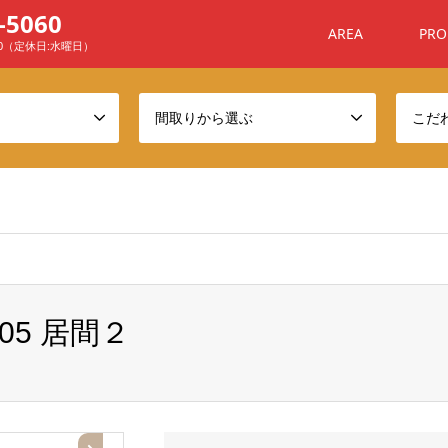
-5060
AREA
PRO
00（定休日:水曜日）
間取りから選ぶ
こだ
ome/sanchafu/xn--ehq806a7n4awyj.com/public_html/wp-conten
05 居間２