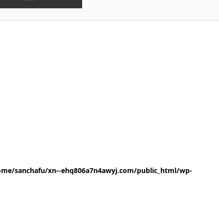
ome/sanchafu/xn--ehq806a7n4awyj.com/public_html/wp-