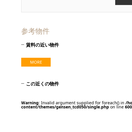
参考物件
賃料の近い物件
MORE
この近くの物件
Warning
: Invalid argument supplied for foreach() in
/h
content/themes/gensen_tcd050/single.php
on line
600