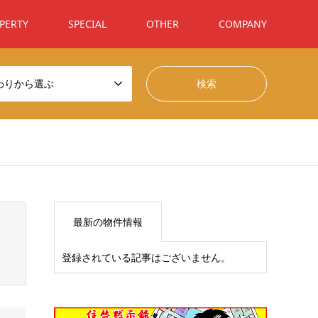
PERTY
SPECIAL
OTHER
COMPANY
わりから選ぶ
t/themes/gensen_tcd050/breadcrumb.php
on line
94
最新の物件情報
登録されている記事はございません。