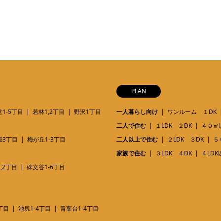
PLAN
1-5丁目
若林1,2丁目
野沢1丁目
一人暮らし向け
ワンルーム １DK
二人で住む
１LDK ２DK
４０㎡
桜3丁目
梅が丘1-3丁目
二人以上で住む
２LDK ３DK
５
家族で住む
３LDK ４DK
４LDK
,2丁目
碑文谷1-6丁目
丁目
池尻1-4丁目
青葉台1-4丁目