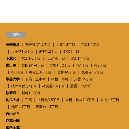
AREA
三軒茶屋
三軒茶屋1,2丁目
上馬1-2丁目
下馬1-4丁目
太子堂1-5丁目
若林1,2丁目
野沢1丁目
下北沢
代沢1-5丁目
代田1-6丁目
北沢1-4丁目
世田谷
世田谷1-4丁目
宮坂1，2丁目
桜1丁目
桜2丁目
桜3丁目
梅が丘1-3丁目
若林3-5丁目
豪徳寺1,2丁目
学芸大学
下馬・五本木
中根・平町
八雲1-5丁目
柿の木坂1,2丁目
碑文谷1-6丁目
鷹番・中央町
桜新町
新町1-3丁目
池尻大橋
三宿
上目黒3-5丁目
大橋・駒場1-3丁目
東山1-3丁目
池尻1-4丁目
青葉台1-4丁目
自由が丘
芦花公園
都内全域