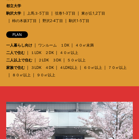
都立大学
駒沢大学
上馬３-5丁目
弦巻1-3丁目
東が丘1,2丁目
柿の木坂3丁目
野沢2-4丁目
駒沢1-5丁目
PLAN
一人暮らし向け
ワンルーム １DK
４０㎡未満
二人で住む
１LDK ２DK
４０㎡以上
二人以上で住む
２LDK ３DK
５０㎡以上
家族で住む
３LDK ４DK
４LDK以上
６０㎡以上
７０㎡以上
８０㎡以上
９０㎡以上