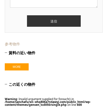
参考物件
賃料の近い物件
MORE
この近くの物件
Warning
: Invalid argument supplied for foreach() in
/home/sanchafu/xn--ehq806a7n4awyj.com/public_html/wp-
content/themes/gensen_tcd050/single.php
on line
600