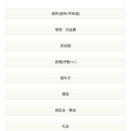
賃料(賃料/坪単価)
管理・共益費
所在階
面積(坪数/㎡)
築年月
構造
保証金・敷金
礼金