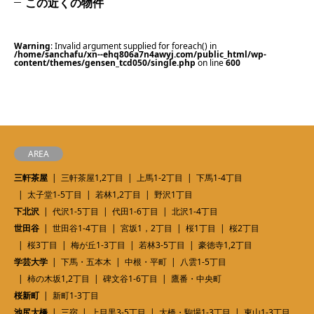
この近くの物件
Warning
: Invalid argument supplied for foreach() in
/home/sanchafu/xn--ehq806a7n4awyj.com/public_html/wp-
content/themes/gensen_tcd050/single.php
on line
600
AREA
三軒茶屋
三軒茶屋1,2丁目
上馬1-2丁目
下馬1-4丁目
太子堂1-5丁目
若林1,2丁目
野沢1丁目
下北沢
代沢1-5丁目
代田1-6丁目
北沢1-4丁目
世田谷
世田谷1-4丁目
宮坂1，2丁目
桜1丁目
桜2丁目
桜3丁目
梅が丘1-3丁目
若林3-5丁目
豪徳寺1,2丁目
学芸大学
下馬・五本木
中根・平町
八雲1-5丁目
柿の木坂1,2丁目
碑文谷1-6丁目
鷹番・中央町
桜新町
新町1-3丁目
池尻大橋
三宿
上目黒3-5丁目
大橋・駒場1-3丁目
東山1-3丁目