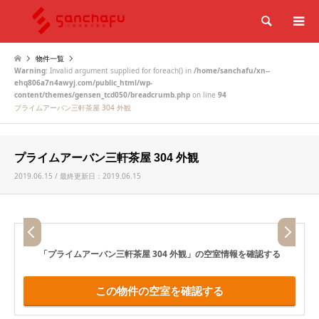
検索
物件一覧
Warning
: Invalid argument supplied for foreach() in
/home/sanchafu/xn--
ehq806a7n4awyj.com/public_html/wp-
content/themes/gensen_tcd050/breadcrumb.php
on line
94
プライムアーバン三軒茶屋 304 外観
プライムアーバン三軒茶屋 304 外観
2019.06.15 / 最終更新日：2019.06.15
「プライムアーバン三軒茶屋 304 外観」
の空室情報を確認する
この物件の空室を確認する