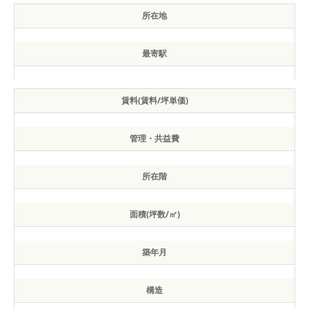
所在地
最寄駅
賃料(賃料/坪単価)
管理・共益費
所在階
面積(坪数/㎡)
築年月
構造