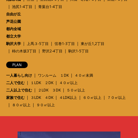
池尻1-4丁目
青葉台1-4丁目
自由が丘
芦花公園
都内全域
都立大学
駒沢大学
上馬３-5丁目
弦巻1-3丁目
東が丘1,2丁目
柿の木坂3丁目
野沢2-4丁目
駒沢1-5丁目
PLAN
一人暮らし向け
ワンルーム １DK
４０㎡未満
二人で住む
１LDK ２DK
４０㎡以上
二人以上で住む
２LDK ３DK
５０㎡以上
家族で住む
３LDK ４DK
４LDK以上
６０㎡以上
７０㎡以上
８０㎡以上
９０㎡以上