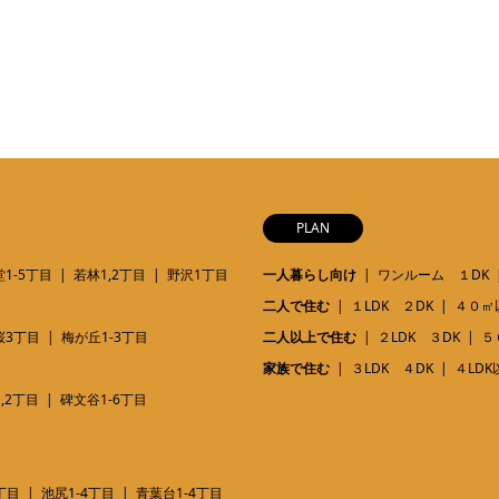
PLAN
1-5丁目
若林1,2丁目
野沢1丁目
一人暮らし向け
ワンルーム １DK
二人で住む
１LDK ２DK
４０㎡
桜3丁目
梅が丘1-3丁目
二人以上で住む
２LDK ３DK
５
家族で住む
３LDK ４DK
４LDK
,2丁目
碑文谷1-6丁目
丁目
池尻1-4丁目
青葉台1-4丁目