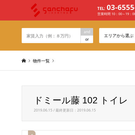
03-6555
TEL:
営業時間 10：00～19：
and
エリアから選ぶ
or
物件一覧
Warning
: Invalid argument supplied for foreach() in
/h
ドミール藤 102 トイレ
ドミール藤 102 トイレ
2019.06.15 / 最終更新日：2019.06.15