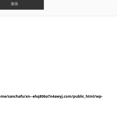
ome/sanchafu/xn--ehq806a7n4awyj.com/public_html/wp-