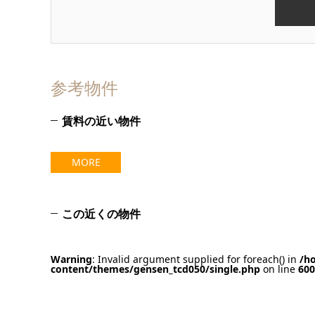
参考物件
賃料の近い物件
MORE
この近くの物件
Warning
: Invalid argument supplied for foreach() in
/h
content/themes/gensen_tcd050/single.php
on line
600