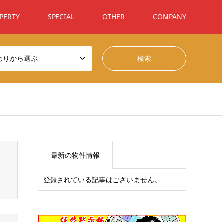
PERTY
SPECIAL
OTHER
COMPANY
わりから選ぶ
t/themes/gensen_tcd050/breadcrumb.php
on line
94
最新の物件情報
登録されている記事はございません。