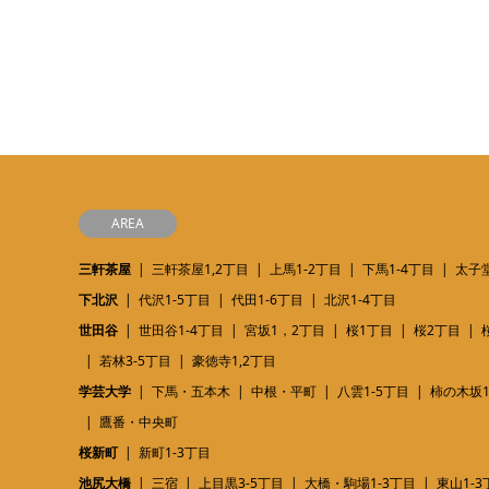
AREA
三軒茶屋
三軒茶屋1,2丁目
上馬1-2丁目
下馬1-4丁目
太子堂
下北沢
代沢1-5丁目
代田1-6丁目
北沢1-4丁目
世田谷
世田谷1-4丁目
宮坂1，2丁目
桜1丁目
桜2丁目
若林3-5丁目
豪徳寺1,2丁目
学芸大学
下馬・五本木
中根・平町
八雲1-5丁目
柿の木坂1
鷹番・中央町
桜新町
新町1-3丁目
池尻大橋
三宿
上目黒3-5丁目
大橋・駒場1-3丁目
東山1-3