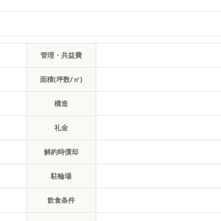
管理・共益費
面積(坪数/㎡)
構造
礼金
解約時償却
駐輪場
飲食条件