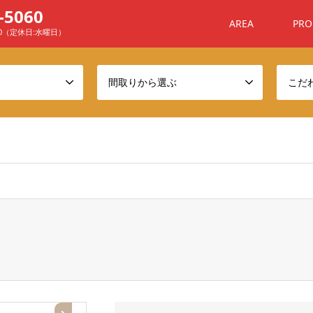
-5060
AREA
PRO
00（定休日:水曜日）
間取りから選ぶ
こだ
ome/sanchafu/xn--ehq806a7n4awyj.com/public_html/wp-conten