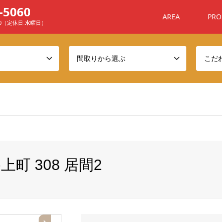
-5060
AREA
PRO
00（定休日:水曜日）
間取りから選ぶ
こだ
ome/sanchafu/xn--ehq806a7n4awyj.com/public_html/wp-conten
 308 居間2