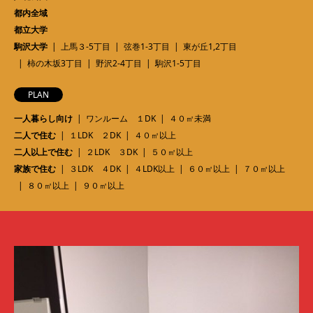
都内全域
都立大学
駒沢大学
上馬３-5丁目
弦巻1-3丁目
東が丘1,2丁目
柿の木坂3丁目
野沢2-4丁目
駒沢1-5丁目
PLAN
一人暮らし向け
ワンルーム １DK
４０㎡未満
二人で住む
１LDK ２DK
４０㎡以上
二人以上で住む
２LDK ３DK
５０㎡以上
家族で住む
３LDK ４DK
４LDK以上
６０㎡以上
７０㎡以上
８０㎡以上
９０㎡以上