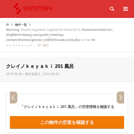
検索
物件一覧
Warning
: Invalid argument supplied for foreach() in
/home/sanchafu/xn--
ehq806a7n4awyj.com/public_html/wp-
content/themes/gensen_tcd050/breadcrumb.php
on line
94
クレイノｋｅｙａｋｉ 201 風呂
クレイノｋｅｙａｋｉ 201 風呂
2019.06.09 / 最終更新日：2019.06.09
「クレイノｋｅｙａｋｉ 201 風呂」
の空室情報を確認する
この物件の空室を確認する