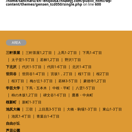
/home/sanchafu/xn--ehq806a7n4awyj.com/public_html/wp-
content/themes/gensen_tcd050/single.php
on line
600
AREA
三軒茶屋
三軒茶屋1,2丁目
上馬1-2丁目
下馬1-4丁目
太子堂1-5丁目
若林1,2丁目
野沢1丁目
下北沢
代沢1-5丁目
代田1-6丁目
北沢1-4丁目
世田谷
世田谷1-4丁目
宮坂1，2丁目
桜1丁目
桜2丁目
桜3丁目
梅が丘1-3丁目
若林3-5丁目
豪徳寺1,2丁目
学芸大学
下馬・五本木
中根・平町
八雲1-5丁目
柿の木坂1,2丁目
碑文谷1-6丁目
鷹番・中央町
桜新町
新町1-3丁目
池尻大橋
三宿
上目黒3-5丁目
大橋・駒場1-3丁目
東山1-3丁目
池尻1-4丁目
青葉台1-4丁目
自由が丘
芦花公園