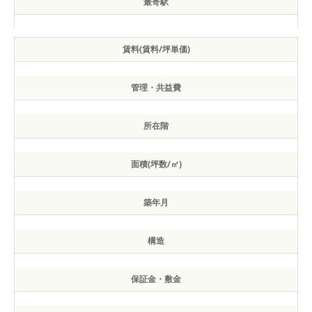
最寄駅
賃料(賃料/坪単価)
管理・共益費
所在階
面積(坪数/㎡)
築年月
構造
保証金・敷金