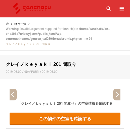
検索
物件一覧
Warning
: Invalid argument supplied for foreach() in
/home/sanchafu/xn--
ehq806a7n4awyj.com/public_html/wp-
content/themes/gensen_tcd050/breadcrumb.php
on line
94
クレイノｋｅｙａｋｉ 201 間取り
クレイノｋｅｙａｋｉ 201 間取り
2019.06.09 / 最終更新日：2019.06.09
「クレイノｋｅｙａｋｉ 201 間取り」
の空室情報を確認する
この物件の空室を確認する