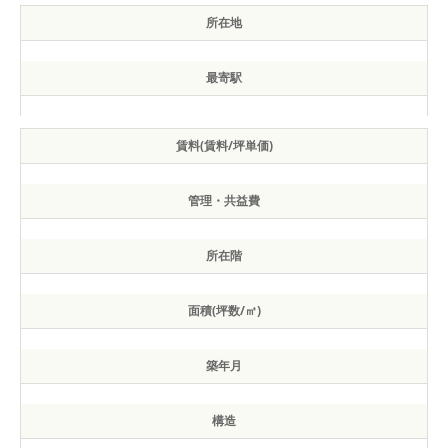
所在地
最寄駅
賃料(賃料/坪単価)
管理・共益費
所在階
面積(坪数/㎡)
築年月
構造