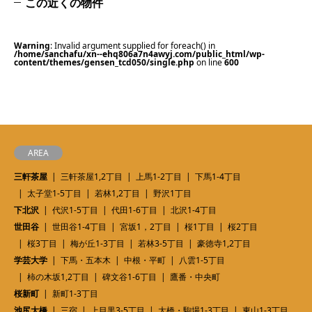
この近くの物件
Warning
: Invalid argument supplied for foreach() in
/home/sanchafu/xn--ehq806a7n4awyj.com/public_html/wp-
content/themes/gensen_tcd050/single.php
on line
600
AREA
三軒茶屋
三軒茶屋1,2丁目
上馬1-2丁目
下馬1-4丁目
太子堂1-5丁目
若林1,2丁目
野沢1丁目
下北沢
代沢1-5丁目
代田1-6丁目
北沢1-4丁目
世田谷
世田谷1-4丁目
宮坂1，2丁目
桜1丁目
桜2丁目
桜3丁目
梅が丘1-3丁目
若林3-5丁目
豪徳寺1,2丁目
学芸大学
下馬・五本木
中根・平町
八雲1-5丁目
柿の木坂1,2丁目
碑文谷1-6丁目
鷹番・中央町
桜新町
新町1-3丁目
池尻大橋
三宿
上目黒3-5丁目
大橋・駒場1-3丁目
東山1-3丁目