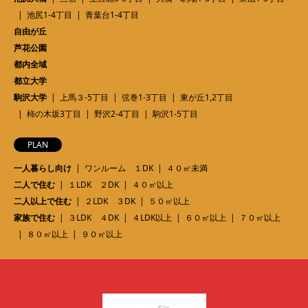
池尻1-4丁目
青葉台1-4丁目
自由が丘
芦花公園
都内全域
都立大学
駒沢大学
上馬３-5丁目
弦巻1-3丁目
東が丘1,2丁目
柿の木坂3丁目
野沢2-4丁目
駒沢1-5丁目
PLAN
一人暮らし向け
ワンルーム １DK
４０㎡未満
二人で住む
１LDK ２DK
４０㎡以上
二人以上で住む
２LDK ３DK
５０㎡以上
家族で住む
３LDK ４DK
４LDK以上
６０㎡以上
７０㎡以上
８０㎡以上
９０㎡以上