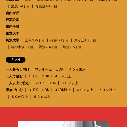
池尻1-4丁目
青葉台1-4丁目
自由が丘
芦花公園
都内全域
都立大学
駒沢大学
上馬３-5丁目
弦巻1-3丁目
東が丘1,2丁目
柿の木坂3丁目
野沢2-4丁目
駒沢1-5丁目
PLAN
一人暮らし向け
ワンルーム １DK
４０㎡未満
二人で住む
１LDK ２DK
４０㎡以上
二人以上で住む
２LDK ３DK
５０㎡以上
家族で住む
３LDK ４DK
４LDK以上
６０㎡以上
７０㎡以上
８０㎡以上
９０㎡以上