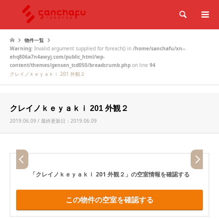
検索
物件一覧
Warning
: Invalid argument supplied for foreach() in
/home/sanchafu/xn--
ehq806a7n4awyj.com/public_html/wp-
content/themes/gensen_tcd050/breadcrumb.php
on line
94
クレイノｋｅｙａｋｉ 201 外観２
クレイノｋｅｙａｋｉ 201 外観２
2019.06.09 / 最終更新日：2019.06.09
「クレイノｋｅｙａｋｉ 201 外観２」
の空室情報を確認する
この物件の空室を確認する