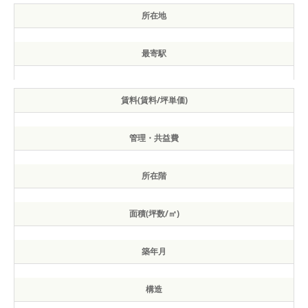
所在地
最寄駅
賃料(賃料/坪単価)
管理・共益費
所在階
面積(坪数/㎡)
築年月
構造