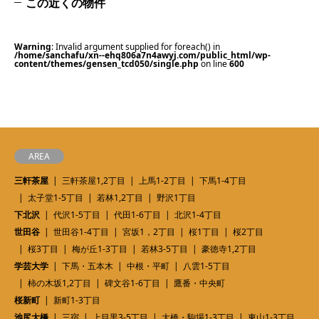
この近くの物件
Warning
: Invalid argument supplied for foreach() in
/home/sanchafu/xn--ehq806a7n4awyj.com/public_html/wp-
content/themes/gensen_tcd050/single.php
on line
600
AREA
三軒茶屋
三軒茶屋1,2丁目
上馬1-2丁目
下馬1-4丁目
太子堂1-5丁目
若林1,2丁目
野沢1丁目
下北沢
代沢1-5丁目
代田1-6丁目
北沢1-4丁目
世田谷
世田谷1-4丁目
宮坂1，2丁目
桜1丁目
桜2丁目
桜3丁目
梅が丘1-3丁目
若林3-5丁目
豪徳寺1,2丁目
学芸大学
下馬・五本木
中根・平町
八雲1-5丁目
柿の木坂1,2丁目
碑文谷1-6丁目
鷹番・中央町
桜新町
新町1-3丁目
池尻大橋
三宿
上目黒3-5丁目
大橋・駒場1-3丁目
東山1-3丁目