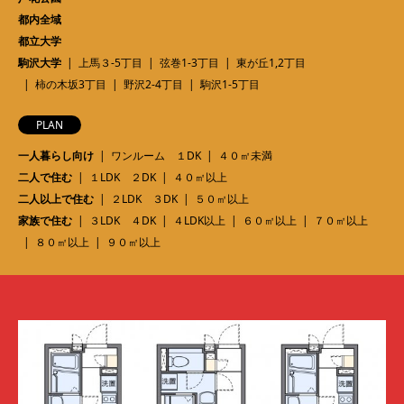
都内全域
都立大学
駒沢大学
上馬３-5丁目
弦巻1-3丁目
東が丘1,2丁目
柿の木坂3丁目
野沢2-4丁目
駒沢1-5丁目
PLAN
一人暮らし向け
ワンルーム １DK
４０㎡未満
二人で住む
１LDK ２DK
４０㎡以上
二人以上で住む
２LDK ３DK
５０㎡以上
家族で住む
３LDK ４DK
４LDK以上
６０㎡以上
７０㎡以上
８０㎡以上
９０㎡以上