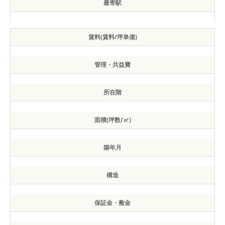
最寄駅
賃料(賃料/坪単価)
管理・共益費
所在階
面積(坪数/㎡)
築年月
構造
保証金・敷金