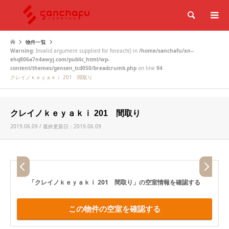
検索
物件一覧
Warning
: Invalid argument supplied for foreach() in
/home/sanchafu/xn--
ehq806a7n4awyj.com/public_html/wp-
content/themes/gensen_tcd050/breadcrumb.php
on line
94
クレイノｋｅｙａｋｉ 201 間取り
クレイノｋｅｙａｋｉ 201 間取り
2019.06.09 / 最終更新日：2019.06.09
「クレイノｋｅｙａｋｉ 201 間取り」
の空室情報を確認する
この物件の空室を確認する