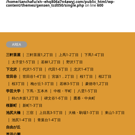
/home/sanchafu/xn--ehq806a7n4awyj.com/public_html/wp-
content/themes/gensen_tcd050/single.php
on line
600
AREA
三軒茶屋
三軒茶屋1,2丁目
上馬1-2丁目
下馬1-4丁目
太子堂1-5丁目
若林1,2丁目
野沢1丁目
下北沢
代沢1-5丁目
代田1-6丁目
北沢1-4丁目
世田谷
世田谷1-4丁目
宮坂1，2丁目
桜1丁目
桜2丁目
桜3丁目
梅が丘1-3丁目
若林3-5丁目
豪徳寺1,2丁目
学芸大学
下馬・五本木
中根・平町
八雲1-5丁目
柿の木坂1,2丁目
碑文谷1-6丁目
鷹番・中央町
桜新町
新町1-3丁目
池尻大橋
三宿
上目黒3-5丁目
大橋・駒場1-3丁目
東山1-3丁目
池尻1-4丁目
青葉台1-4丁目
自由が丘
芦花公園