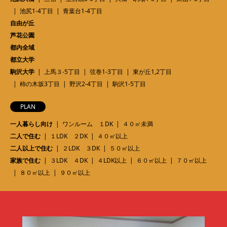
池尻1-4丁目
青葉台1-4丁目
自由が丘
芦花公園
都内全域
都立大学
駒沢大学
上馬３-5丁目
弦巻1-3丁目
東が丘1,2丁目
柿の木坂3丁目
野沢2-4丁目
駒沢1-5丁目
PLAN
一人暮らし向け
ワンルーム １DK
４０㎡未満
二人で住む
１LDK ２DK
４０㎡以上
二人以上で住む
２LDK ３DK
５０㎡以上
家族で住む
３LDK ４DK
４LDK以上
６０㎡以上
７０㎡以上
８０㎡以上
９０㎡以上