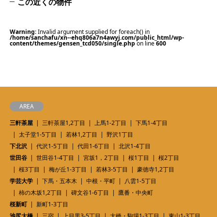
この近くの物件
Warning
: Invalid argument supplied for foreach() in
/home/sanchafu/xn--ehq806a7n4awyj.com/public_html/wp-
content/themes/gensen_tcd050/single.php
on line
600
AREA
三軒茶屋
三軒茶屋1,2丁目
上馬1-2丁目
下馬1-4丁目
太子堂1-5丁目
若林1,2丁目
野沢1丁目
下北沢
代沢1-5丁目
代田1-6丁目
北沢1-4丁目
世田谷
世田谷1-4丁目
宮坂1，2丁目
桜1丁目
桜2丁目
桜3丁目
梅が丘1-3丁目
若林3-5丁目
豪徳寺1,2丁目
学芸大学
下馬・五本木
中根・平町
八雲1-5丁目
柿の木坂1,2丁目
碑文谷1-6丁目
鷹番・中央町
桜新町
新町1-3丁目
池尻大橋
三宿
上目黒3-5丁目
大橋・駒場1-3丁目
東山1-3丁目