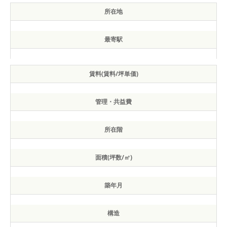
所在地
最寄駅
賃料(賃料/坪単価)
管理・共益費
所在階
面積(坪数/㎡)
築年月
構造