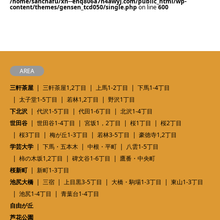
/home/sanchafu/xn--ehq806a7n4awyj.com/public_html/wp-
content/themes/gensen_tcd050/single.php
on line
600
AREA
三軒茶屋
三軒茶屋1,2丁目
上馬1-2丁目
下馬1-4丁目
太子堂1-5丁目
若林1,2丁目
野沢1丁目
下北沢
代沢1-5丁目
代田1-6丁目
北沢1-4丁目
世田谷
世田谷1-4丁目
宮坂1，2丁目
桜1丁目
桜2丁目
桜3丁目
梅が丘1-3丁目
若林3-5丁目
豪徳寺1,2丁目
学芸大学
下馬・五本木
中根・平町
八雲1-5丁目
柿の木坂1,2丁目
碑文谷1-6丁目
鷹番・中央町
桜新町
新町1-3丁目
池尻大橋
三宿
上目黒3-5丁目
大橋・駒場1-3丁目
東山1-3丁目
池尻1-4丁目
青葉台1-4丁目
自由が丘
芦花公園