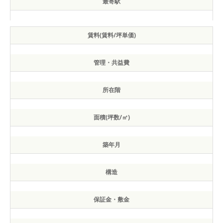
最寄駅
賃料(賃料/坪単価)
管理・共益費
所在階
面積(坪数/㎡)
築年月
構造
保証金・敷金