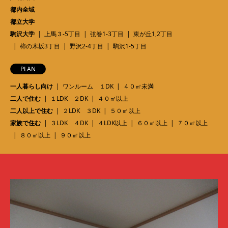
都内全域
都立大学
駒沢大学
上馬３-5丁目
弦巻1-3丁目
東が丘1,2丁目
柿の木坂3丁目
野沢2-4丁目
駒沢1-5丁目
PLAN
一人暮らし向け
ワンルーム １DK
４０㎡未満
二人で住む
１LDK ２DK
４０㎡以上
二人以上で住む
２LDK ３DK
５０㎡以上
家族で住む
３LDK ４DK
４LDK以上
６０㎡以上
７０㎡以上
８０㎡以上
９０㎡以上