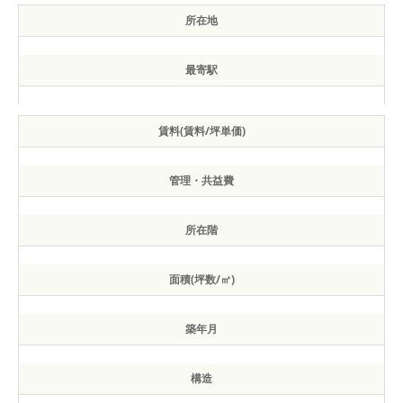
所在地
最寄駅
賃料(賃料/坪単価)
管理・共益費
所在階
面積(坪数/㎡)
築年月
構造