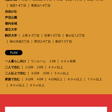
池尻1-4丁目
青葉台1-4丁目
自由が丘
芦花公園
都内全域
都立大学
駒沢大学
上馬３-5丁目
弦巻1-3丁目
東が丘1,2丁目
柿の木坂3丁目
野沢2-4丁目
駒沢1-5丁目
PLAN
一人暮らし向け
ワンルーム １DK
４０㎡未満
二人で住む
１LDK ２DK
４０㎡以上
二人以上で住む
２LDK ３DK
５０㎡以上
家族で住む
３LDK ４DK
４LDK以上
６０㎡以上
７０㎡以上
８０㎡以上
９０㎡以上