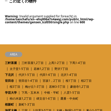
この近くの物件
Warning
: Invalid argument supplied for foreach() in
/home/sanchafu/xn--ehq806a7n4awyj.com/public_html/wp-
content/themes/gensen_tcd050/single.php
on line
600
AREA
三軒茶屋
三軒茶屋1,2丁目
上馬1-2丁目
下馬1-4丁目
太子堂1-5丁目
若林1,2丁目
野沢1丁目
下北沢
代沢1-5丁目
代田1-6丁目
北沢1-4丁目
世田谷
世田谷1-4丁目
宮坂1，2丁目
桜1丁目
桜2丁目
桜3丁目
梅が丘1-3丁目
若林3-5丁目
豪徳寺1,2丁目
学芸大学
下馬・五本木
中根・平町
八雲1-5丁目
柿の木坂1,2丁目
碑文谷1-6丁目
鷹番・中央町
桜新町
新町1-3丁目
池尻大橋
三宿
上目黒3-5丁目
大橋・駒場1-3丁目
東山1-3丁目