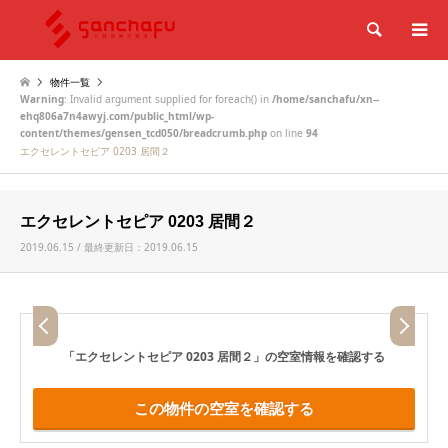
検索
物件一覧
Warning
: Invalid argument supplied for foreach() in
/home/sanchafu/xn--
ehq806a7n4awyj.com/public_html/wp-
content/themes/gensen_tcd050/breadcrumb.php
on line
94
エクセレントセピア 0203 居間２
エクセレントセピア 0203 居間２
2019.06.15 / 最終更新日：2019.06.15
「エクセレントセピア 0203 居間２」
の空室情報を確認する
この物件の空室を確認する