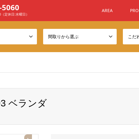
-5060
AREA
PRO
00（定休日:水曜日）
間取りから選ぶ
こだ
ome/sanchafu/xn--ehq806a7n4awyj.com/public_html/wp-conten
3 ベランダ