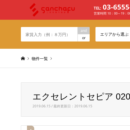
03-6555
TEL:
営業時間 10：00～19：
and
エリアから選ぶ
or
物件一覧
Warning
: Invalid argument supplied for foreach() in
/h
エクセレントセピア 020
エクセレントセピア 0203 ベランダ
2019.06.15 / 最終更新日：2019.06.15