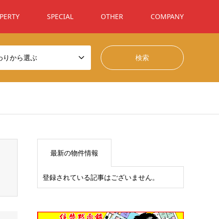
PERTY
SPECIAL
OTHER
COMPANY
わりから選ぶ
t/themes/gensen_tcd050/breadcrumb.php
on line
94
最新の物件情報
登録されている記事はございません。