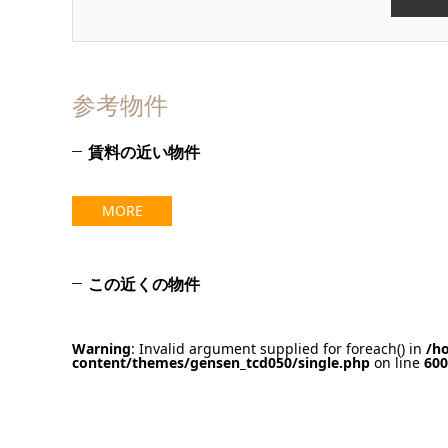
参考物件
賃料の近い物件
MORE
この近くの物件
Warning
: Invalid argument supplied for foreach() in
/h
content/themes/gensen_tcd050/single.php
on line
600