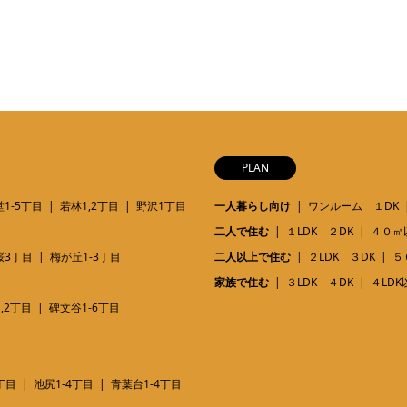
PLAN
1-5丁目
若林1,2丁目
野沢1丁目
一人暮らし向け
ワンルーム １DK
二人で住む
１LDK ２DK
４０㎡
桜3丁目
梅が丘1-3丁目
二人以上で住む
２LDK ３DK
５
家族で住む
３LDK ４DK
４LDK
,2丁目
碑文谷1-6丁目
丁目
池尻1-4丁目
青葉台1-4丁目