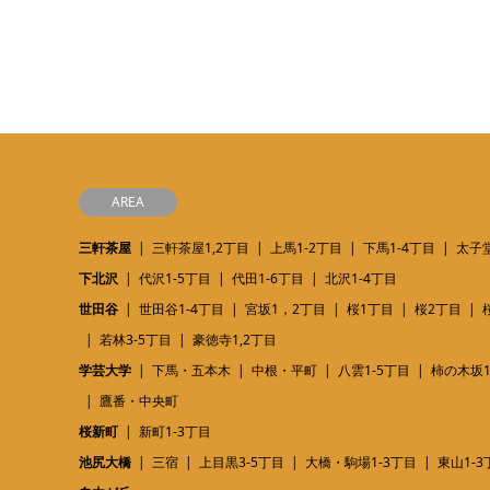
AREA
三軒茶屋
三軒茶屋1,2丁目
上馬1-2丁目
下馬1-4丁目
太子堂
下北沢
代沢1-5丁目
代田1-6丁目
北沢1-4丁目
世田谷
世田谷1-4丁目
宮坂1，2丁目
桜1丁目
桜2丁目
若林3-5丁目
豪徳寺1,2丁目
学芸大学
下馬・五本木
中根・平町
八雲1-5丁目
柿の木坂1
鷹番・中央町
桜新町
新町1-3丁目
池尻大橋
三宿
上目黒3-5丁目
大橋・駒場1-3丁目
東山1-3