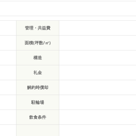
管理・共益費
面積(坪数/㎡)
構造
礼金
解約時償却
駐輪場
飲食条件