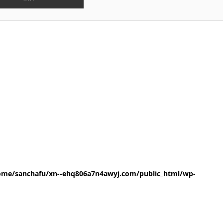
ome/sanchafu/xn--ehq806a7n4awyj.com/public_html/wp-