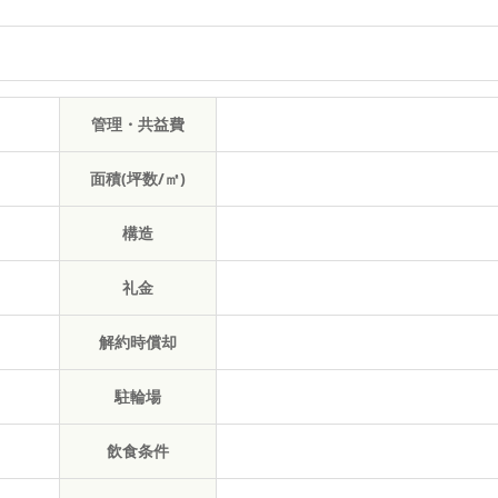
管理・共益費
面積(坪数/㎡)
構造
礼金
解約時償却
駐輪場
飲食条件