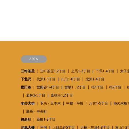
AREA
三軒茶屋
三軒茶屋1,2丁目
上馬1-2丁目
下馬1-4丁目
太子堂
下北沢
代沢1-5丁目
代田1-6丁目
北沢1-4丁目
世田谷
世田谷1-4丁目
宮坂1，2丁目
桜1丁目
桜2丁目
若林3-5丁目
豪徳寺1,2丁目
学芸大学
下馬・五本木
中根・平町
八雲1-5丁目
柿の木坂1
鷹番・中央町
桜新町
新町1-3丁目
池尻大橋
三宿
上目黒3-5丁目
大橋・駒場1-3丁目
東山1-3