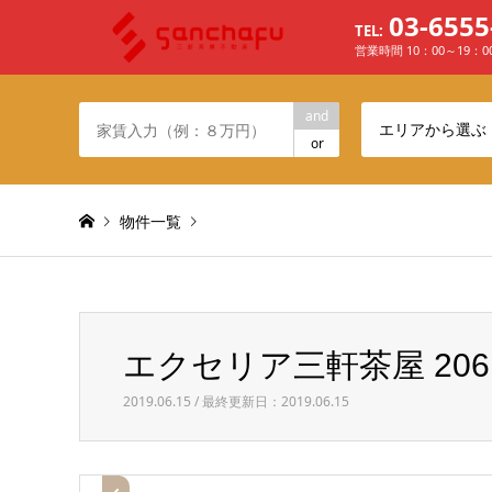
03-6555
TEL:
営業時間 10：00～19：
and
エリアから選ぶ
or
物件一覧
Warning
: Invalid argument supplied for foreach() in
/h
エクセリア三軒茶屋 206
エクセリア三軒茶屋 206 間取り
2019.06.15 / 最終更新日：2019.06.15