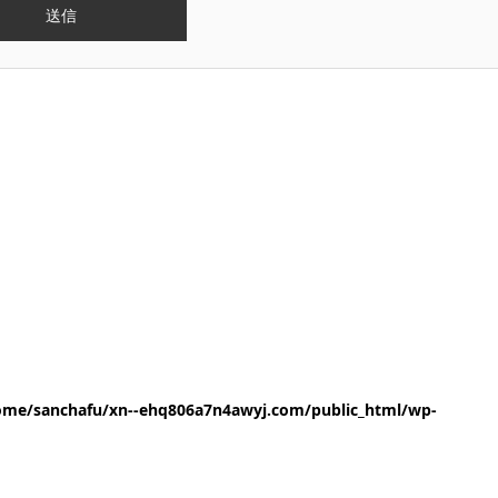
ome/sanchafu/xn--ehq806a7n4awyj.com/public_html/wp-