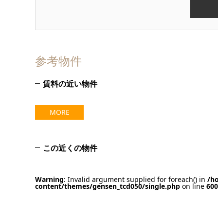
参考物件
賃料の近い物件
MORE
この近くの物件
Warning
: Invalid argument supplied for foreach() in
/h
content/themes/gensen_tcd050/single.php
on line
600