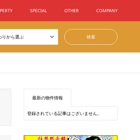
PERTY
SPECIAL
OTHER
COMPANY
わりから選ぶ
t/themes/gensen_tcd050/breadcrumb.php
on line
94
最新の物件情報
登録されている記事はございません。