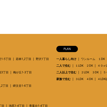
PLAN
1-5丁目
若林1,2丁目
野沢1丁目
一人暮らし向け
ワンルーム １DK
二人で住む
１LDK ２DK
４０㎡
桜3丁目
梅が丘1-3丁目
二人以上で住む
２LDK ３DK
５
家族で住む
３LDK ４DK
４LDK
,2丁目
碑文谷1-6丁目
丁目
池尻1-4丁目
青葉台1-4丁目