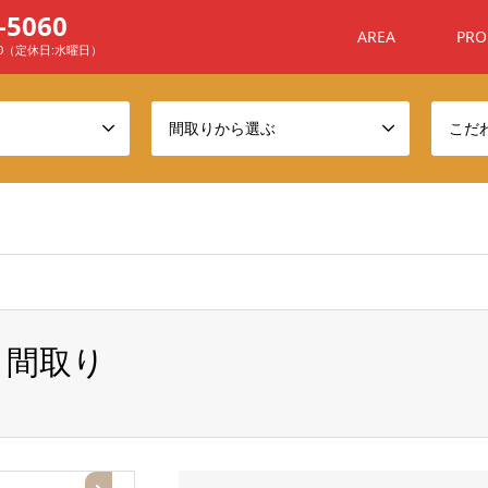
-5060
AREA
PRO
00（定休日:水曜日）
間取りから選ぶ
こだ
ome/sanchafu/xn--ehq806a7n4awyj.com/public_html/wp-conten
 間取り