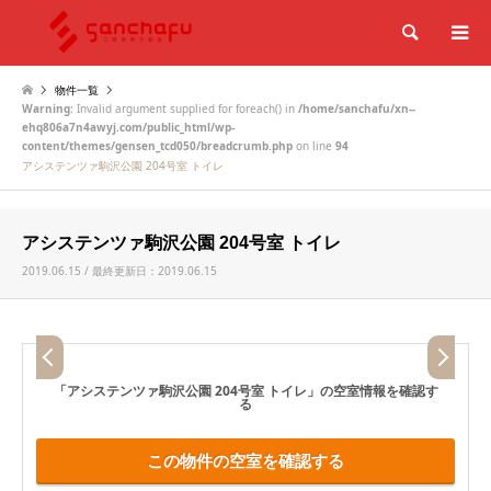
検索
物件一覧
Warning
: Invalid argument supplied for foreach() in
/home/sanchafu/xn--
ehq806a7n4awyj.com/public_html/wp-
content/themes/gensen_tcd050/breadcrumb.php
on line
94
アシステンツァ駒沢公園 204号室 トイレ
アシステンツァ駒沢公園 204号室 トイレ
2019.06.15 / 最終更新日：2019.06.15
「アシステンツァ駒沢公園 204号室 トイレ」
の空室情報を確認す
る
この物件の空室を確認する