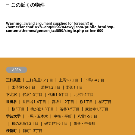
この近くの物件
Warning
: Invalid argument supplied for foreach() in
/home/sanchafu/xn--ehq806a7n4awyj.com/public_html/wp-
content/themes/gensen_tcd050/single.php
on line
600
AREA
三軒茶屋
三軒茶屋1,2丁目
上馬1-2丁目
下馬1-4丁目
太子堂1-5丁目
若林1,2丁目
野沢1丁目
下北沢
代沢1-5丁目
代田1-6丁目
北沢1-4丁目
世田谷
世田谷1-4丁目
宮坂1，2丁目
桜1丁目
桜2丁目
桜3丁目
梅が丘1-3丁目
若林3-5丁目
豪徳寺1,2丁目
学芸大学
下馬・五本木
中根・平町
八雲1-5丁目
柿の木坂1,2丁目
碑文谷1-6丁目
鷹番・中央町
桜新町
新町1-3丁目