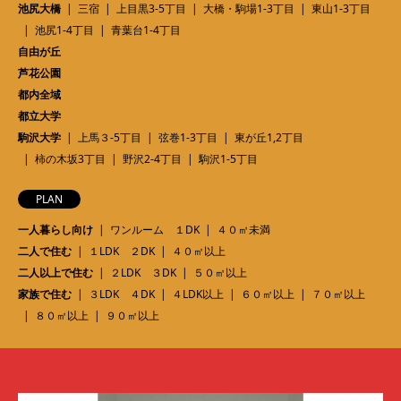
池尻大橋
三宿
上目黒3-5丁目
大橋・駒場1-3丁目
東山1-3丁目
池尻1-4丁目
青葉台1-4丁目
自由が丘
芦花公園
都内全域
都立大学
駒沢大学
上馬３-5丁目
弦巻1-3丁目
東が丘1,2丁目
柿の木坂3丁目
野沢2-4丁目
駒沢1-5丁目
PLAN
一人暮らし向け
ワンルーム １DK
４０㎡未満
二人で住む
１LDK ２DK
４０㎡以上
二人以上で住む
２LDK ３DK
５０㎡以上
家族で住む
３LDK ４DK
４LDK以上
６０㎡以上
７０㎡以上
８０㎡以上
９０㎡以上