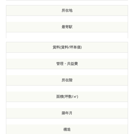
所在地
最寄駅
賃料(賃料/坪単価)
管理・共益費
所在階
面積(坪数/㎡)
築年月
構造